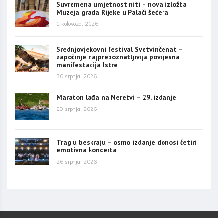
Suvremena umjetnost niti – nova izložba
Muzeja grada Rijeke u Palači šećera
1 kolovoza, 2026
Srednjovjekovni festival Svetvinčenat –
započinje najprepoznatljivija povijesna
manifestacija Istre
30 srpnja, 2026
Maraton lađa na Neretvi – 29. izdanje
29 srpnja, 2026
Trag u beskraju – osmo izdanje donosi četiri
emotivna koncerta
26 srpnja, 2026