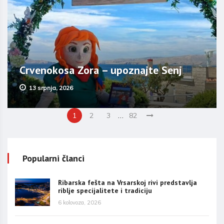
Crvenokosa Zora – upoznajte Senj
13 srpnja, 2026
…
1
2
3
82
Popularni članci
Ribarska fešta na Vrsarskoj rivi predstavlja
riblje specijalitete i tradiciju
6 kolovoza, 2026