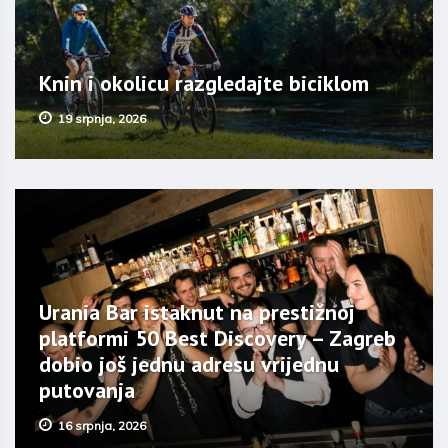
Knin i okolicu razgledajte biciklom
19 srpnja, 2026
Urania Bar istaknut na prestižnoj
platformi 50 Best Discovery – Zagreb
dobio još jednu adresu vrijednu
putovanja
16 srpnja, 2026