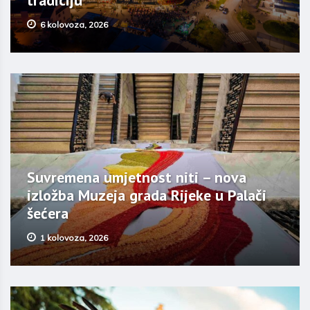
tradiciju
6 kolovoza, 2026
Suvremena umjetnost niti – nova
izložba Muzeja grada Rijeke u Palači
šećera
1 kolovoza, 2026