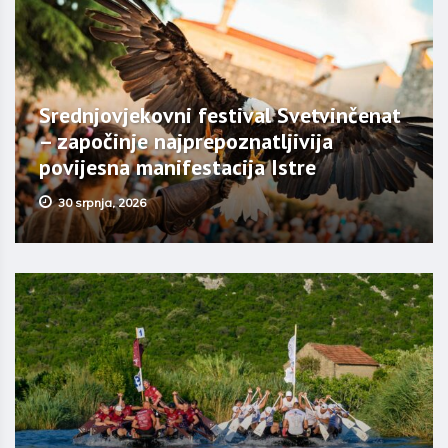
Srednjovjekovni festival Svetvinčenat
– započinje najprepoznatljivija
povijesna manifestacija Istre
30 srpnja, 2026