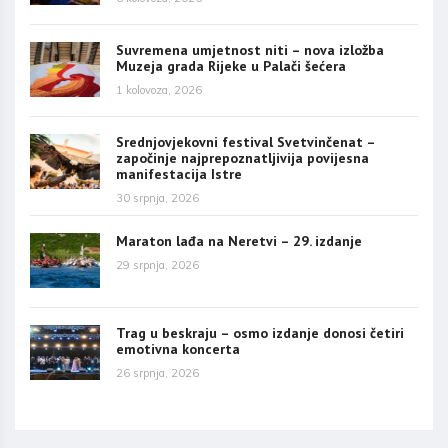
Suvremena umjetnost niti – nova izložba
Muzeja grada Rijeke u Palači šećera
1 kolovoza, 2026
Srednjovjekovni festival Svetvinčenat –
započinje najprepoznatljivija povijesna
manifestacija Istre
30 srpnja, 2026
Maraton lađa na Neretvi – 29. izdanje
29 srpnja, 2026
Trag u beskraju – osmo izdanje donosi četiri
emotivna koncerta
26 srpnja, 2026