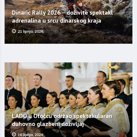
Dinaric Rally 2026 – doživite spektakl
adrenalina u srcu dinarskog kraja
21 lipnja, 2026
LADO u Otočcu održao spektakularan
duhovno glazbeni doživljaj
16 lipnja, 2026