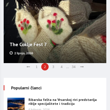
The Coklje Fest 7
2 lipnja, 2026
…
1
2
3
4
34
Popularni članci
Ribarska fešta na Vrsarskoj rivi predstavlja
riblje specijalitete i tradiciju
6 kolovoza, 2026