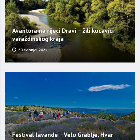
Avantura na rijeci Dravi – žili kucavici
varaždinskog kraja
30 svibnja, 2021
Festival lavande – Velo Grablje, Hvar