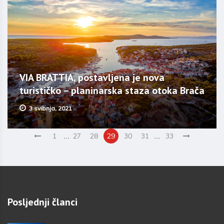
VIA BRATTIA, postavljena je nova
turističko – planinarska staza otoka Brača
3 svibnja, 2021
…
…
1
27
28
29
30
31
33
Posljednji članci