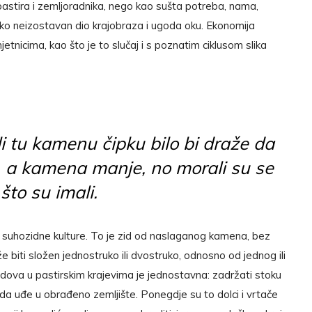
pastira i zemljoradnika, nego kao sušta potreba, nama,
ko neizostavan dio krajobraza i ugoda oku. Ekonomija
tnicima, kao što je to slučaj i s poznatim ciklusom slika
li tu kamenu čipku bilo bi draže da
še, a kamena manje, no morali su se
što su imali.
blik suhozidne kulture. To je zid od naslaganog kamena, bez
e biti složen jednostruko ili dvostruko, odnosno od jednog ili
dova u pastirskim krajevima je jednostavna: zadržati stoku
 da uđe u obrađeno zemljište. Ponegdje su to dolci i vrtače