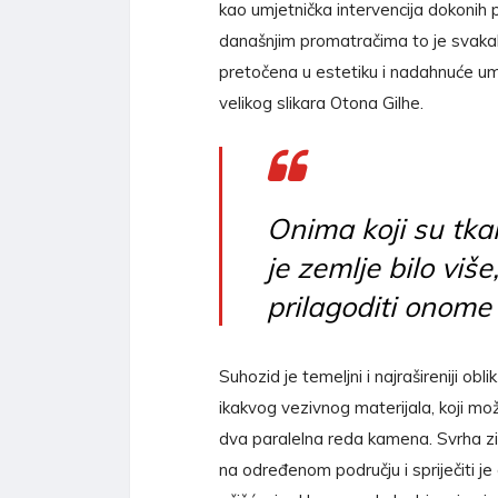
kao umjetnička intervencija dokonih 
današnjim promatračima to je svaka
pretočena u estetiku i nadahnuće umje
velikog slikara Otona Gilhe.
Onima koji su tka
je zemlje bilo vi
prilagoditi onome 
Suhozid je temeljni i najrašireniji o
ikakvog vezivnog materijala, koji mož
dva paralelna reda kamena. Svrha zi
na određenom području i spriječiti je