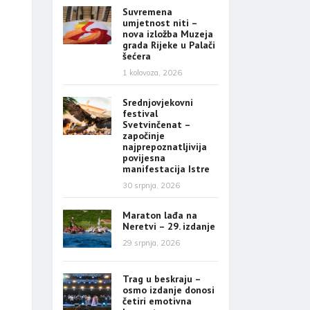
Suvremena
umjetnost niti –
nova izložba Muzeja
grada Rijeke u Palači
šećera
1 kolovoza, 2026
Srednjovjekovni
festival
Svetvinčenat –
započinje
najprepoznatljivija
povijesna
manifestacija Istre
30 srpnja, 2026
Maraton lađa na
Neretvi – 29. izdanje
29 srpnja, 2026
Trag u beskraju –
osmo izdanje donosi
četiri emotivna