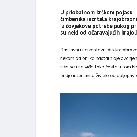
U priobalnom krškom pojasu i
čimbenika iscrtala krajobrazn
Iz čovjekove potrebe pukog pr
su neki od očaravajućih krajo
Sastavni i neizostavni dio krajobraza 
nekom od oblika nastalih djelovanjem
više se i ne viđa tako često u tom kr
ondje intenzivno živjelo od poljopriv