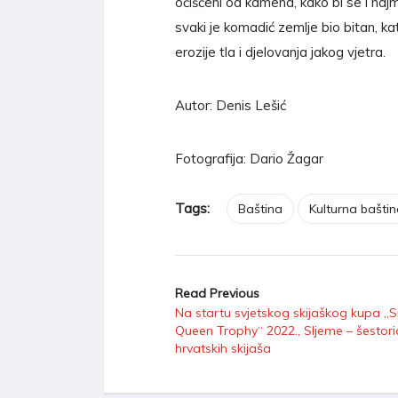
očišćeni od kamena, kako bi se i naj
svaki je komadić zemlje bio bitan, ka
erozije tla i djelovanja jakog vjetra.
Autor: Denis Lešić
Fotografija: Dario Žagar
Tags:
Baština
Kulturna bašti
Read Previous
Na startu svjetskog skijaškog kupa 
Queen Trophy“ 2022., Sljeme – šestori
hrvatskih skijaša