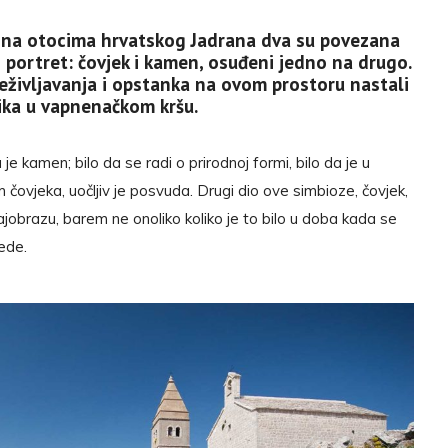
 na otocima hrvatskog Jadrana dva su povezana
i portret: čovjek i kamen, osuđeni jedno na drugo.
eživljavanja i opstanka na ovom prostoru nastali
lika u vapnenačkom kršu.
je kamen; bilo da se radi o prirodnoj formi, bilo da je u
 čovjeka, uočljiv je posvuda. Drugi dio ove simbioze, čovjek,
ajobrazu, barem ne onoliko koliko je to bilo u doba kada se
rede.