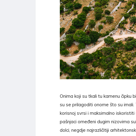
Onima koji su tkali tu kamenu čipku b
su se prilagoditi onome što su imali. 
korisnoj svrsi i maksimalno iskoristi
pašnjaci omeđeni dugim nizovima suh
dolci, negdje najrazličitiji arhitekton