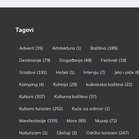
Tagovi
Advent
(35)
Arhitektura
(1)
Baština
(185)
Destinacije
(79)
Događanja
(48)
Festivali
(18)
Gradovi
(191)
Hoteli
(1)
Intervju
(7)
Jelo i piće
(8
Kamping
(4)
Kuhinja
(29)
kulinarska baština
(22)
Kultura
(307)
Kulturna baština
(37)
Kulturni turizam
(252)
Kuće za odmor
(1)
Manifestacije
(335)
More
(83)
Muzeji
(72)
Naturizam
(1)
Običaji
(2)
Održivi turizam
(247)