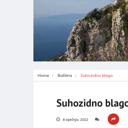
Home
Baština
Suhozidno blago
Suhozidno blag
8 siječnja, 2022