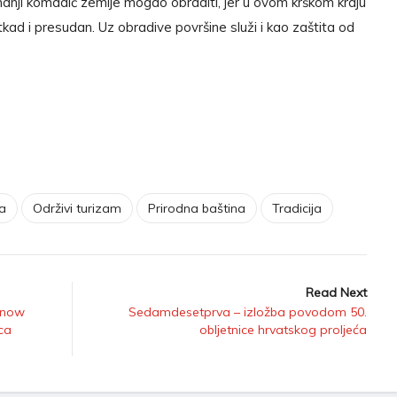
manji komadić zemlje mogao obraditi, jer u ovom krškom kraju
tkad i presudan. Uz obradive površine služi i kao zaštita od
na
Održivi turizam
Prirodna baština
Tradicija
Read Next
„Snow
Sedamdesetprva – izložba povodom 50.
ca
obljetnice hrvatskog proljeća