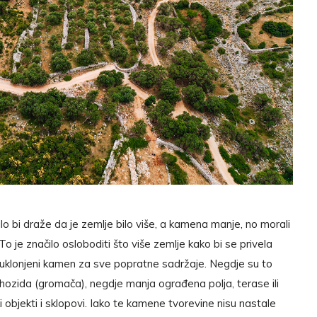
ilo bi draže da je zemlje bilo više, a kamena manje, no morali
To je značilo osloboditi što više zemlje kako bi se privela
ti uklonjeni kamen za sve popratne sadržaje. Negdje su to
ozida (gromača), negdje manja ograđena polja, terase ili
ski objekti i sklopovi. Iako te kamene tvorevine nisu nastale