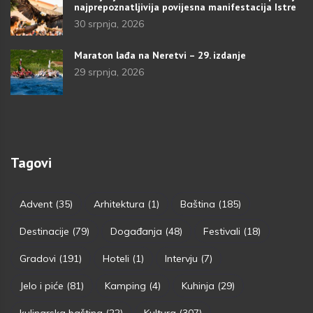
najprepoznatljivija povijesna manifestacija Istre
30 srpnja, 2026
Maraton lađa na Neretvi – 29. izdanje
29 srpnja, 2026
Tagovi
Advent
(35)
Arhitektura
(1)
Baština
(185)
Destinacije
(79)
Događanja
(48)
Festivali
(18)
Gradovi
(191)
Hoteli
(1)
Intervju
(7)
Jelo i piće
(81)
Kamping
(4)
Kuhinja
(29)
kulinarska baština
(22)
Kultura
(307)