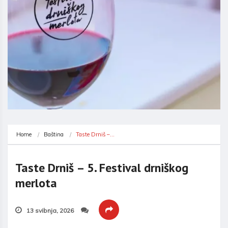
Home
Baština
Taste Drniš –…
Taste Drniš – 5. Festival drniškog
merlota
13 svibnja, 2026