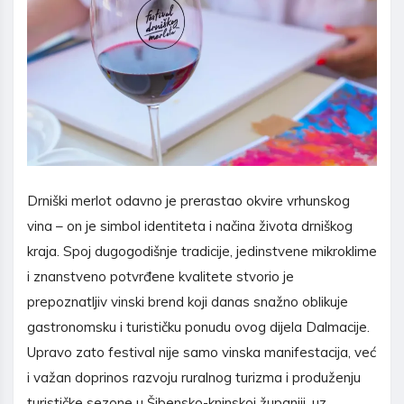
Drniški merlot odavno je prerastao okvire vrhunskog
vina – on je simbol identiteta i načina života drniškog
kraja. Spoj dugogodišnje tradicije, jedinstvene mikroklime
i znanstveno potvrđene kvalitete stvorio je
prepoznatljiv vinski brend koji danas snažno oblikuje
gastronomsku i turističku ponudu ovog dijela Dalmacije.
Upravo zato festival nije samo vinska manifestacija, već
i važan doprinos razvoju ruralnog turizma i produženju
turističke sezone u Šibensko-kninskoj županiji, uz