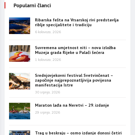
Popularni članci
Ribarska fešta na Vrsarskoj rivi predstavlja
riblje specijalitete i tradiciju
6 kolovoza, 2026
Suvremena umjetnost niti – nova izložba
Muzeja grada Rijeke u Palači šećera
1 kolovoza, 2026
Srednjovjekovni festival Svetvinčenat –
započinje najprepoznatljivija povijesna
manifestacija Istre
30 srpnja, 2026
Maraton lađa na Neretvi – 29. izdanje
29 srpnja, 2026
Trag u beskraju – osmo izdanje donosi četiri