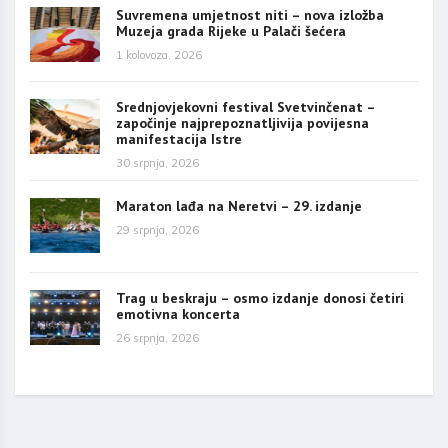
Suvremena umjetnost niti – nova izložba
Muzeja grada Rijeke u Palači šećera
1 kolovoza, 2026
Srednjovjekovni festival Svetvinčenat –
započinje najprepoznatljivija povijesna
manifestacija Istre
30 srpnja, 2026
Maraton lađa na Neretvi – 29. izdanje
29 srpnja, 2026
Trag u beskraju – osmo izdanje donosi četiri
emotivna koncerta
26 srpnja, 2026