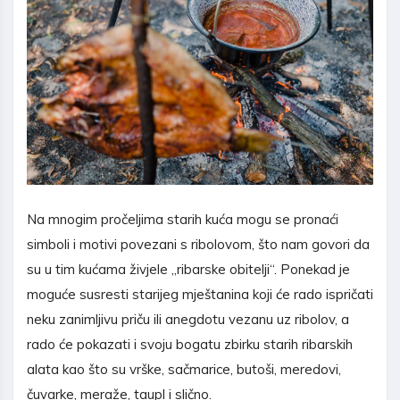
Na mnogim pročeljima starih kuća mogu se pronaći
simboli i motivi povezani s ribolovom, što nam govori da
su u tim kućama živjele „ribarske obitelji“. Ponekad je
moguće susresti starijeg mještanina koji će rado ispričati
neku zanimljivu priču ili anegdotu vezanu uz ribolov, a
rado će pokazati i svoju bogatu zbirku starih ribarskih
alata kao što su vrške, sačmarice, butoši, meredovi,
čuvarke, meraže, taupl i slično.