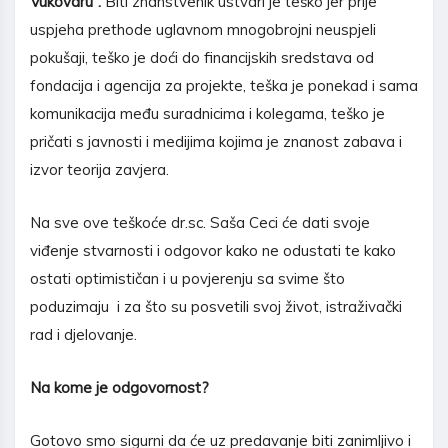
Vukovaru“.
Biti znanstvenik ustvari je teško jer prije
uspjeha prethode uglavnom mnogobrojni neuspjeli
pokušaji, teško je doći do financijskih sredstava od
fondacija i agencija za projekte, teška je ponekad i sama
komunikacija među suradnicima i kolegama, teško je
pričati s javnosti i medijima kojima je znanost zabava i
izvor teorija zavjera.
Na sve ove teškoće dr.sc. Saša Ceci će dati svoje
viđenje stvarnosti i odgovor kako ne odustati te kako
ostati optimističan i u povjerenju sa svime što
poduzimaju i za što su posvetili svoj život, istraživački
rad i djelovanje.
Na kome je odgovornost?
Gotovo smo sigurni da će uz predavanje biti zanimljivo i