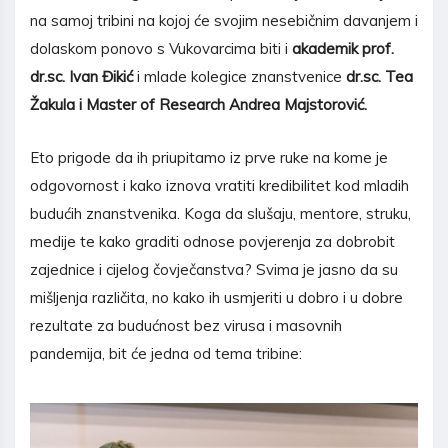
na samoj tribini na kojoj će svojim nesebičnim davanjem i
dolaskom ponovo s Vukovarcima biti i
akademik
prof.
dr.sc. Ivan Đikić
i mlade kolegice znanstvenice
dr.sc. Tea
Žakula i Master of Research Andrea Majstorović.
Eto prigode da ih priupitamo iz prve ruke na kome je
odgovornost i kako iznova vratiti kredibilitet kod mladih
budućih znanstvenika. Koga da slušaju, mentore, struku,
medije te kako graditi odnose povjerenja za dobrobit
zajednice i cijelog čovječanstva? Svima je jasno da su
mišljenja različita, no kako ih usmjeriti u dobro i u dobre
rezultate za budućnost bez virusa i masovnih
pandemija, bit će jedna od tema tribine: