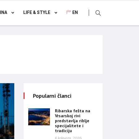
INA
LIFE & STYLE
EN
Popularni članci
Ribarska fešta na
Vrsarskoj rivi
predstavlja riblje
specijalitete i
tradiciju
6 kolovoza, 2026