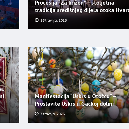
Procesija “Za križen” – stoljetna
tradicija središnjeg dijela otoka Hvar
16 travnja, 2025
a,
ni
Manifestacija “Uskrs u Otočcu” –
Proslavite Uskrs u Gackoj dolini
7 travnja, 2025