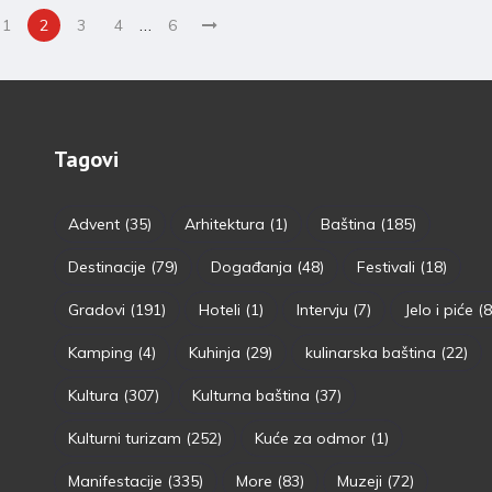
…
1
2
3
4
6
Tagovi
Advent
(35)
Arhitektura
(1)
Baština
(185)
Destinacije
(79)
Događanja
(48)
Festivali
(18)
Gradovi
(191)
Hoteli
(1)
Intervju
(7)
Jelo i piće
(8
Kamping
(4)
Kuhinja
(29)
kulinarska baština
(22)
Kultura
(307)
Kulturna baština
(37)
Kulturni turizam
(252)
Kuće za odmor
(1)
Manifestacije
(335)
More
(83)
Muzeji
(72)