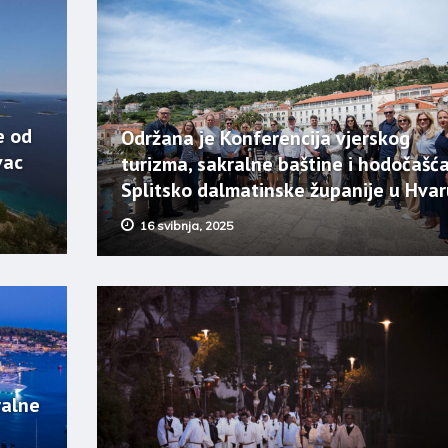
e od
Održana je Konferencija vjerskog
vac
turizma, sakralne baštine i hodočašć
Splitsko dalmatinske županije u Hvar
16 svibnja, 2025
ralne