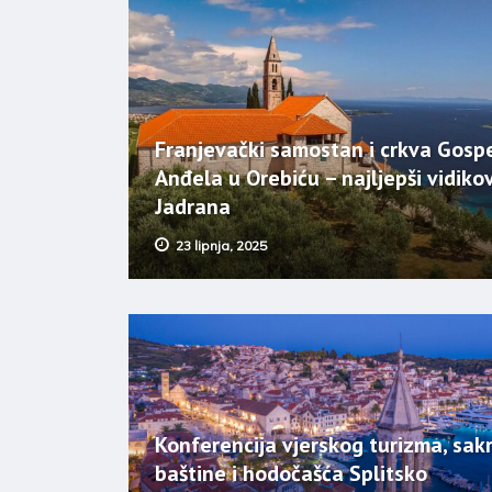
Franjevački samostan i crkva Gosp
Anđela u Orebiću – najljepši vidiko
Jadrana
23 lipnja, 2025
Konferencija vjerskog turizma, sak
baštine i hodočašća Splitsko