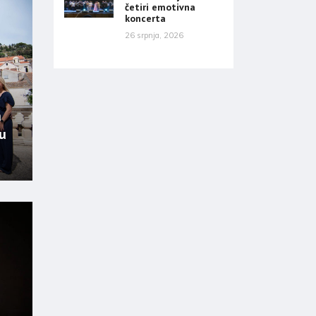
četiri emotivna
koncerta
26 srpnja, 2026
a
u