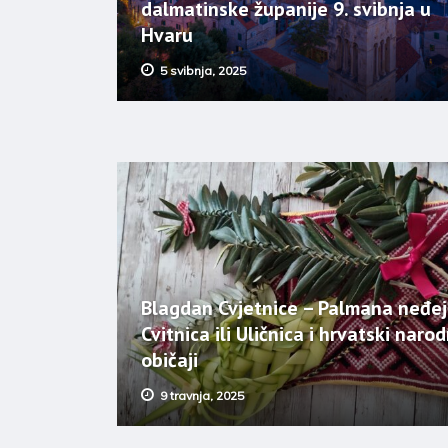
dalmatinske županije 9. svibnja u
Hvaru
5 svibnja, 2025
Blagdan Cvjetnice – Palmana neđej
Cvitnica ili Uličnica i hrvatski narod
običaji
9 travnja, 2025