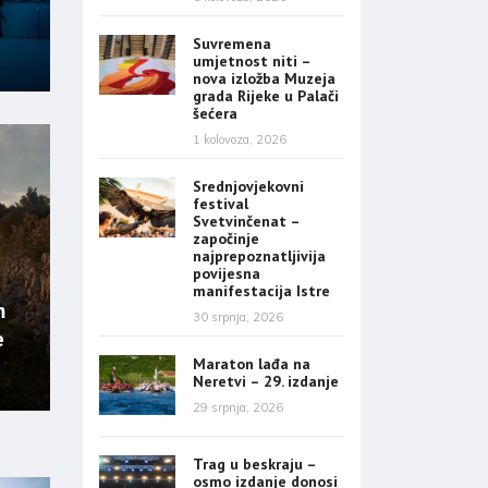
Suvremena
umjetnost niti –
nova izložba Muzeja
grada Rijeke u Palači
šećera
1 kolovoza, 2026
Srednjovjekovni
festival
Svetvinčenat –
započinje
najprepoznatljivija
povijesna
manifestacija Istre
m
30 srpnja, 2026
e
Maraton lađa na
Neretvi – 29. izdanje
29 srpnja, 2026
Trag u beskraju –
osmo izdanje donosi