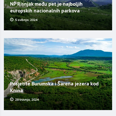
NP Risnjak među pet je najboljih
europskih nacionalnih parkova
5 svibnja, 2024
Posjetite Burumska i Šarena jezera kod
Knina
28 travnja, 2024