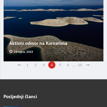
Aktivni odmor na Kornatima
19 rujna, 2023
…
1
2
3
4
5
6
10
Posljednji članci