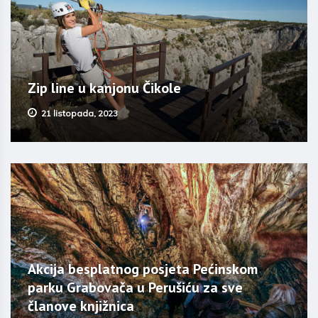
Zip line u kanjonu Čikole
21 listopada, 2023
Akcija besplatnog posjeta Pećinskom
parku Grabovača u Perušiću za sve
članove knjižnica