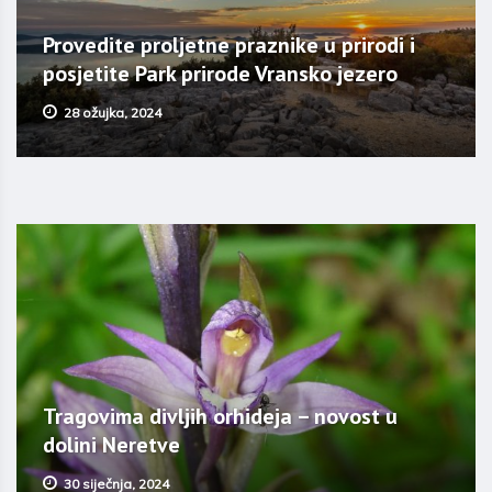
Provedite proljetne praznike u prirodi i
posjetite Park prirode Vransko jezero
28 ožujka, 2024
Tragovima divljih orhideja – novost u
dolini Neretve
30 siječnja, 2024