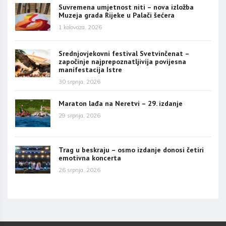
Suvremena umjetnost niti – nova izložba
Muzeja grada Rijeke u Palači šećera
1 kolovoza, 2026
Srednjovjekovni festival Svetvinčenat –
započinje najprepoznatljivija povijesna
manifestacija Istre
30 srpnja, 2026
Maraton lađa na Neretvi – 29. izdanje
29 srpnja, 2026
Trag u beskraju – osmo izdanje donosi četiri
emotivna koncerta
26 srpnja, 2026