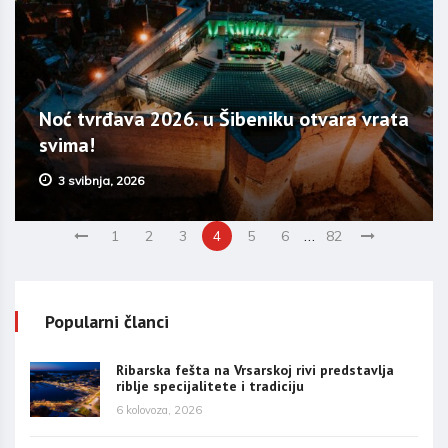
Noć tvrđava 2026. u Šibeniku otvara vrata
svima!
3 svibnja, 2026
…
1
2
3
4
5
6
82
Popularni članci
Ribarska fešta na Vrsarskoj rivi predstavlja
riblje specijalitete i tradiciju
6 kolovoza, 2026