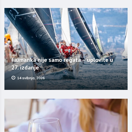
Fiumanka nije samo regata – uplovite u
27. izdanje
14 svibnja, 2026