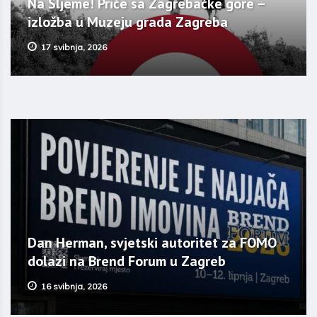
Na Sljeme! Priče sa Zagrebačke gore –
izložba u Muzeju grada Zagreba
17 svibnja, 2026
Dan Herman, svjetski autoritet za FOMO
dolazi na Brend Forum u Zagreb
16 svibnja, 2026