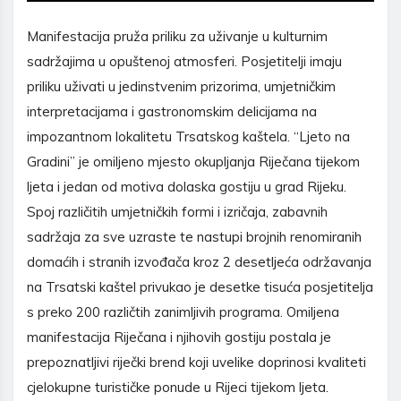
Manifestacija pruža priliku za uživanje u kulturnim
sadržajima u opuštenoj atmosferi. Posjetitelji imaju
priliku uživati u jedinstvenim prizorima, umjetničkim
interpretacijama i gastronomskim delicijama na
impozantnom lokalitetu Trsatskog kaštela. “Ljeto na
Gradini” je omiljeno mjesto okupljanja Riječana tijekom
ljeta i jedan od motiva dolaska gostiju u grad Rijeku.
Spoj različitih umjetničkih formi i izričaja, zabavnih
sadržaja za sve uzraste te nastupi brojnih renomiranih
domaćih i stranih izvođača kroz 2 desetljeća održavanja
na Trsatski kaštel privukao je desetke tisuća posjetitelja
s preko 200 različtih zanimljivih programa. Omiljena
manifestacija Riječana i njihovih gostiju postala je
prepoznatljivi riječki brend koji uvelike doprinosi kvaliteti
cjelokupne turističke ponude u Rijeci tijekom ljeta.