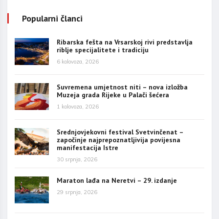
Popularni članci
Ribarska fešta na Vrsarskoj rivi predstavlja
riblje specijalitete i tradiciju
6 kolovoza, 2026
Suvremena umjetnost niti – nova izložba
Muzeja grada Rijeke u Palači šećera
1 kolovoza, 2026
Srednjovjekovni festival Svetvinčenat –
započinje najprepoznatljivija povijesna
manifestacija Istre
30 srpnja, 2026
Maraton lađa na Neretvi – 29. izdanje
29 srpnja, 2026