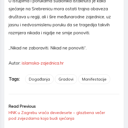
U istupima i porukama sudionika istaknuto je kako
sjećanje na Srebrenicu mora ostati trajna obaveza
društava u regiji, ali i šire međunarodne zajednice, uz
jasnu i nedvosmislenu poruku da se tragedija takvih
razmjera nikada i nigdje ne smije ponoviti.
„Nikad ne zaboraviti. Nikad ne ponoviti“.
Autor:
islamska-zajednica.hr
Tags:
Događanja
Gradovi
Manifestacije
Read Previous
HNK u Zagrebu vraća devedesete – glazbena večer
pod zvijezdama koja budi sjećanja