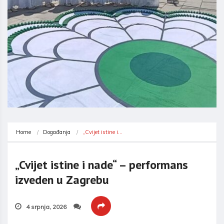
Home
Događanja
„Cvijet istine i…
„Cvijet istine i nade“ – performans
izveden u Zagrebu
4 srpnja, 2026