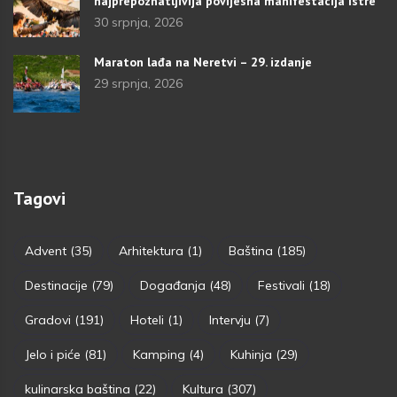
najprepoznatljivija povijesna manifestacija Istre
30 srpnja, 2026
Maraton lađa na Neretvi – 29. izdanje
29 srpnja, 2026
Tagovi
Advent
(35)
Arhitektura
(1)
Baština
(185)
Destinacije
(79)
Događanja
(48)
Festivali
(18)
Gradovi
(191)
Hoteli
(1)
Intervju
(7)
Jelo i piće
(81)
Kamping
(4)
Kuhinja
(29)
kulinarska baština
(22)
Kultura
(307)