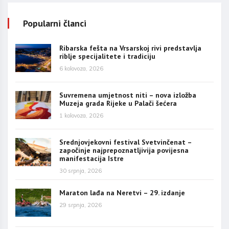
Popularni članci
Ribarska fešta na Vrsarskoj rivi predstavlja
riblje specijalitete i tradiciju
6 kolovoza, 2026
Suvremena umjetnost niti – nova izložba
Muzeja grada Rijeke u Palači šećera
1 kolovoza, 2026
Srednjovjekovni festival Svetvinčenat –
započinje najprepoznatljivija povijesna
manifestacija Istre
30 srpnja, 2026
Maraton lađa na Neretvi – 29. izdanje
29 srpnja, 2026