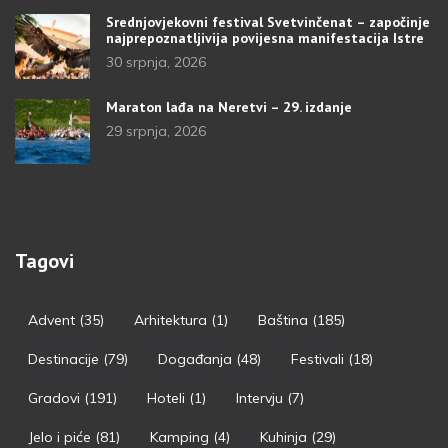
Srednjovjekovni festival Svetvinčenat – započinje
najprepoznatljivija povijesna manifestacija Istre
30 srpnja, 2026
Maraton lađa na Neretvi – 29. izdanje
29 srpnja, 2026
Tagovi
Advent
(35)
Arhitektura
(1)
Baština
(185)
Destinacije
(79)
Događanja
(48)
Festivali
(18)
Gradovi
(191)
Hoteli
(1)
Intervju
(7)
Jelo i piće
(81)
Kamping
(4)
Kuhinja
(29)