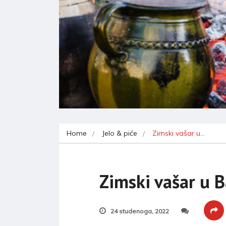
Home
Jelo & piće
Zimski vašar u…
Zimski vašar u B
24 studenoga, 2022