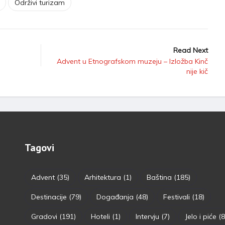
Održivi turizam
Read Next
Advent u Etnografskom muzeju – Izložba Kinč
nije kič
Tagovi
Advent
(35)
Arhitektura
(1)
Baština
(185)
Destinacije
(79)
Događanja
(48)
Festivali
(18)
Gradovi
(191)
Hoteli
(1)
Intervju
(7)
Jelo i piće
(8