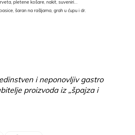
 drveta, pletene košare, nakit, suveniri…
ice, šaran na rašljama, grah u ćupu i dr.
edinstven i neponovljiv gastro
ubitelje proizvoda iz „špajza i