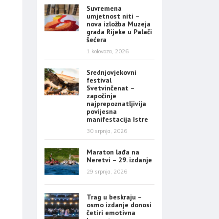
Suvremena
umjetnost niti –
nova izložba Muzeja
grada Rijeke u Palači
šećera
1 kolovoza, 2026
Srednjovjekovni
festival
Svetvinčenat –
započinje
najprepoznatljivija
povijesna
manifestacija Istre
30 srpnja, 2026
Maraton lađa na
Neretvi – 29. izdanje
29 srpnja, 2026
Trag u beskraju –
osmo izdanje donosi
četiri emotivna