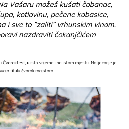
 Na Vašaru možeš kušati čobanac,
ćupa, kotlovinu, pečene kobasice,
 i sve to ”zaliti” vrhunskim vinom.
boravi nazdraviti čokanjčićem
Čvarakfest, u isto vrijeme i na istom mjestu. Natjecanje je
svaja titulu čvarak majstora.