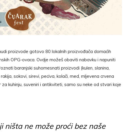
i nudi proizvode gotovo 80 lokalnih proizvođača domaćih
nskih OPG-ovaca. Ovdje možeš obaviti nabavku i napuniti
 Poznati baranjski suhomesnati proizvodi (kulen, slanina,
 rakija, sokovi, sirevi, peciva, kolači, med, mljevena crvena
 za kuhinju, suveniri i antikviteti, samo su neke od stvari koje
i ništa ne može proći bez naše