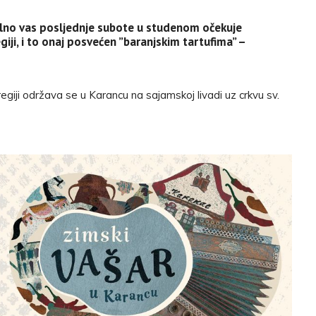
nalno vas posljednje subote u studenom očekuje
regiji, i to onaj posvećen ”baranjskim tartufima” –
giji održava se u Karancu na sajamskoj livadi uz crkvu sv.