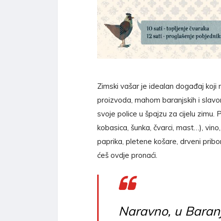
Zimski vašar je idealan događaj koj
proizvoda, mahom baranjskih i slavo
svoje police u špajzu za cijelu zimu.
kobasica, šunka, čvarci, mast…), vino,
paprika, pletene košare, drveni pribor
ćeš ovdje pronaći.
Naravno, u Baranj