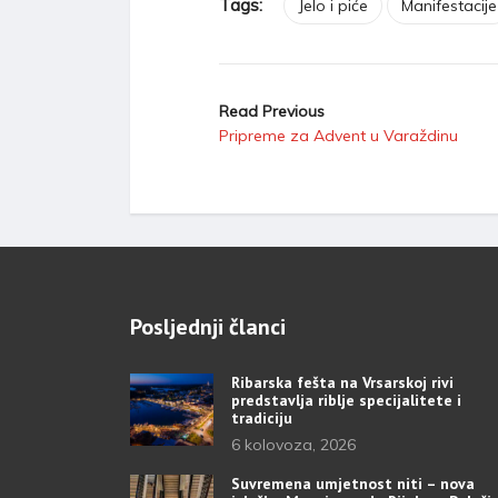
Tags:
Jelo i piće
Manifestacije
Read Previous
Pripreme za Advent u Varaždinu
Posljednji članci
Ribarska fešta na Vrsarskoj rivi
predstavlja riblje specijalitete i
tradiciju
6 kolovoza, 2026
Suvremena umjetnost niti – nova