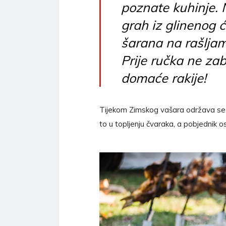
poznate kuhinje.
grah iz glinenog 
šarana na rašljama
Prije ručka ne za
domaće rakije!
Tijekom Zimskog vašara održava se i 
to u topljenju čvaraka, a pobjednik o