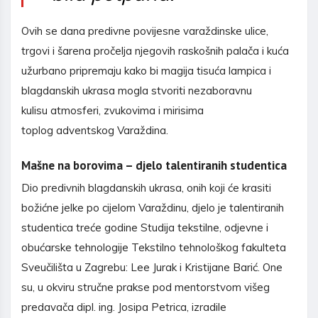
Ovih se dana predivne povijesne varaždinske ulice,
trgovi i šarena pročelja njegovih raskošnih palača i kuća
užurbano pripremaju kako bi magija tisuća lampica i
blagdanskih ukrasa mogla stvoriti nezaboravnu
kulisu atmosferi, zvukovima i mirisima
toplog adventskog Varaždina.
Mašne na borovima – djelo talentiranih studentica
Dio predivnih blagdanskih ukrasa, onih koji će krasiti
božićne jelke po cijelom Varaždinu, djelo je talentiranih
studentica treće godine Studija tekstilne, odjevne i
obućarske tehnologije Tekstilno tehnološkog fakulteta
Sveučilišta u Zagrebu: Lee Jurak i Kristijane Barić. One
su, u okviru stručne prakse pod mentorstvom višeg
predavača dipl. ing. Josipa Petrica, izradile