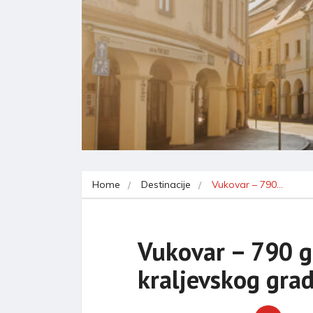
Home
Destinacije
Vukovar – 790…
Vukovar – 790 
kraljevskog gra