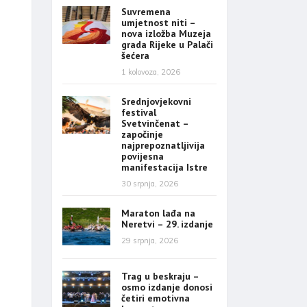
Suvremena
umjetnost niti –
nova izložba Muzeja
grada Rijeke u Palači
šećera
1 kolovoza, 2026
Srednjovjekovni
festival
Svetvinčenat –
započinje
najprepoznatljivija
povijesna
manifestacija Istre
30 srpnja, 2026
Maraton lađa na
Neretvi – 29. izdanje
29 srpnja, 2026
Trag u beskraju –
osmo izdanje donosi
četiri emotivna