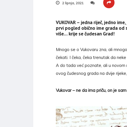
2 lipnja, 2021
VUKOVAR – jedna riječ, jedno ime, 
prvi pogled obično ime grada od 
više… krije se čudesan Grad!
Mnogo se o Vukovaru zna, ali mnogo t
čekati. I čeka, čeka trenutak da neke
A do tada već poznate, ali u novom r
ovog čudesnog grada na dvije rijeke,
Vukovar – ne da ima priču, on je sam 