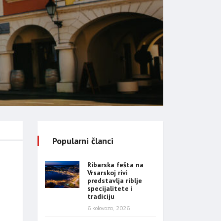
Popularni članci
Ribarska fešta na
Vrsarskoj rivi
predstavlja riblje
specijalitete i
tradiciju
6 kolovoza, 2026