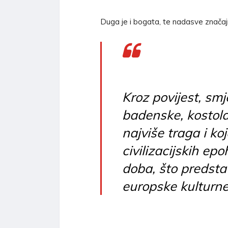
Duga je i bogata, te nadasve značaj
Kroz povijest, smje
badenske, kostola
najviše traga i ko
civilizacijskih ep
doba, što predstav
europske kulturne