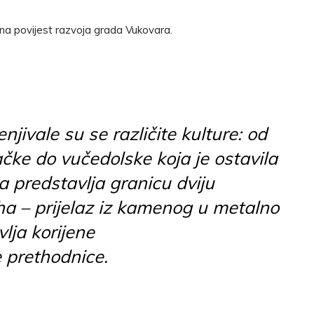
na povijest razvoja grada Vukovara.
njivale su se različite kulture: od
čke do vučedolske koja je ostavila
ja predstavlja granicu dviju
oha – prijelaz iz kamenog u metalno
lja korijene
 prethodnice.