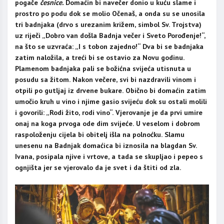
pogače
česnice.
Domaćin bi navečer donio u kuću slame i
prostro po podu dok se molio Očenaš, a onda su se unosila
tri badnjaka (drvo s urezanim križem, simbol Sv. Trojstva)
uz riječi „Dobro van došla Badnja večer i Sveto Porođenje!“,
na što se uzvraća: „I s tobon zajedno!“ Dva bi se badnjaka
zatim naložila, a treći bi se ostavio za Novu godinu.
Plamenom badnjaka pali se božićna svijeća utisnuta u
posudu sa žitom. Nakon večere, svi bi nazdravili vinom i
otpili po gutljaj iz drvene bukare. Obično bi domaćin zatim
umočio kruh u vino i njime gasio svijeću dok su ostali molili
i govorili: „Rodi žito, rodi vino“. Vjerovanje je da prvi umire
onaj na koga prvoga ode dim svijeće. U veselom i dobrom
raspoloženju cijela bi obitelj išla na polnoćku. Slamu
unesenu na Badnjak domaćica bi iznosila na blagdan Sv.
Ivana, posipala njive i vrtove, a tada se skupljao i pepeo s
ognjišta jer se vjerovalo da je svet i da štiti od zla.