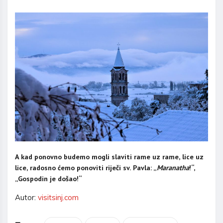
A kad ponovno budemo mogli slaviti rame uz rame, lice uz
lice, radosno ćemo ponoviti riječi sv. Pavla: „
Maranatha
!“,
„Gospodin je došao!“
Autor:
visitsinj.com