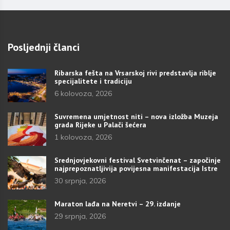
Posljednji članci
Ribarska fešta na Vrsarskoj rivi predstavlja riblje
specijalitete i tradiciju
6 kolovoza, 2026
Suvremena umjetnost niti – nova izložba Muzeja
grada Rijeke u Palači šećera
1 kolovoza, 2026
Srednjovjekovni festival Svetvinčenat – započinje
najprepoznatljivija povijesna manifestacija Istre
30 srpnja, 2026
Maraton lađa na Neretvi – 29. izdanje
29 srpnja, 2026