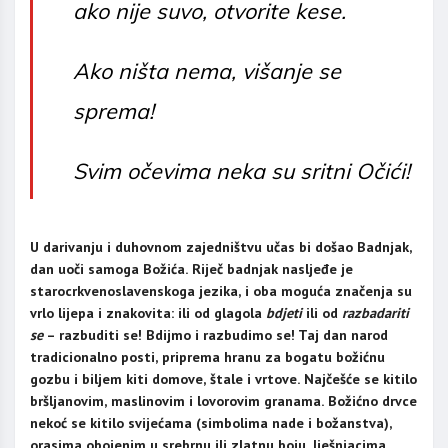
ako nije suvo, otvorite kese.
Ako ništa nema, višanje se
sprema!
Svim očevima neka su sritni Očići!
U darivanju i duhovnom zajedništvu učas bi došao Badnjak,
dan uoči samoga Božića. Riječ badnjak nasljeđe je
starocrkvenoslavenskoga jezika, i oba moguća značenja su
vrlo lijepa i znakovita: ili od glagola
bdjeti
ili od
razbadariti
se
– razbuditi se! Bdijmo i razbudimo se! Taj dan narod
tradicionalno posti, priprema hranu za bogatu božićnu
gozbu i biljem kiti domove, štale i vrtove. Najčešće se kitilo
bršljanovim, maslinovim i lovorovim granama. Božićno drvce
nekoć se kitilo svijećama (simbolima nade i božanstva),
orasima obojenim u srebrnu ili zlatnu boju, lješnjacima,