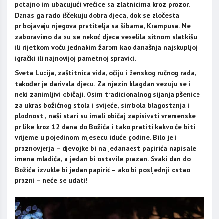
potajno im ubacujući vrećice sa zlatnicima kroz prozor.
Danas ga rado iščekuju dobra djeca, dok se zločesta
pribojavaju njegova pratitelja sa šibama, Krampusa. Ne
zaboravimo da su se nekoć djeca veselila sitnom slatkišu
ili rijetkom voću jednakim žarom kao današnja najskupljoj
igrački ili najnovijoj pametnoj spravici.
Sveta Lucija, zaštitnica vida, očiju i ženskog ručnog rada,
također je darivala djecu. Za njezin blagdan vezuju se i
neki zanimljivi običaji. Osim tradicionalnog sijanja pšenice
za ukras božićnog stola i svijeće, simbola blagostanja i
plodnosti, naši stari su imali običaj zapisivati vremenske
prilike kroz 12 dana do Božića i tako pratiti kakvo će biti
vrijeme u pojedinom mjesecu iduće godine. Bilo je i
praznovjerja – djevojke bi na jedanaest papirića napisale
imena mladića, a jedan bi ostavile prazan. Svaki dan do
Božića izvukle bi jedan papirić – ako bi posljednji ostao
prazni – neće se udati!