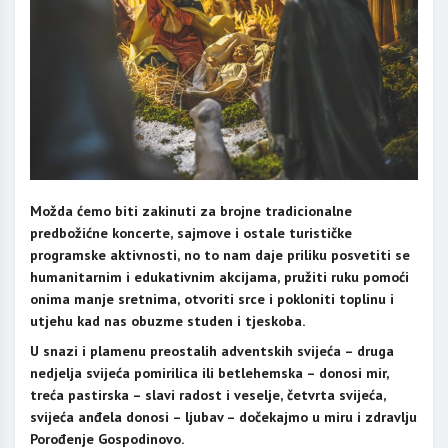
Možda ćemo biti zakinuti za brojne tradicionalne
predbožićne koncerte, sajmove i ostale turističke
programske aktivnosti, no to nam daje priliku posvetiti se
humanitarnim i edukativnim akcijama, pružiti ruku pomoći
onima manje sretnima, otvoriti srce i pokloniti toplinu i
utjehu kad nas obuzme studen i tjeskoba.
U snazi i plamenu preostalih adventskih svijeća – druga
nedjelja svijeća pomirilica ili betlehemska – donosi mir,
treća pastirska – slavi radost i veselje, četvrta svijeća,
svijeća anđela donosi – ljubav – dočekajmo u miru i zdravlju
Porođenje Gospodinovo.