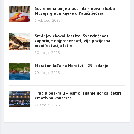
Suvremena umjetnost niti – nova izložba
Muzeja grada Rijeke u Palači šećera
1 kolovoza, 2026
Srednjovjekovni festival Svetvinčenat –
započinje najprepoznatljivija povijesna
manifestacija Istre
30 srpnja, 2026
Maraton lađa na Neretvi – 29. izdanje
29 srpnja, 2026
Trag u beskraju – osmo izdanje donosi četiri
emotivna koncerta
26 srpnja, 2026