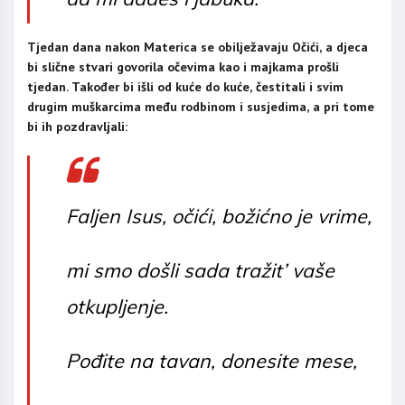
Tjedan dana nakon Materica se obilježavaju Očići, a djeca
bi slične stvari govorila očevima kao i majkama prošli
tjedan. Također bi išli od kuće do kuće, čestitali i svim
drugim muškarcima među rodbinom i susjedima, a pri tome
bi ih pozdravljali:
Faljen Isus, očići, božićno je vrime,
mi smo došli sada tražit’ vaše
otkupljenje.
Pođite na tavan, donesite mese,