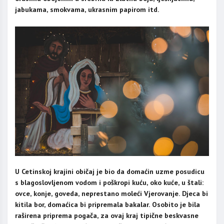
jabukama, smokvama, ukrasnim papirom itd.
U Cetinskoj krajini običaj je bio da domaćin uzme posudicu
s blagoslovljenom vodom i poškropi kuću, oko kuće, u štali:
ovce, konje, goveda, neprestano moleći Vjerovanje. Djeca bi
kitila bor, domaćica bi pripremala bakalar. Osobito je bila
raširena priprema pogača, za ovaj kraj tipične beskvasne