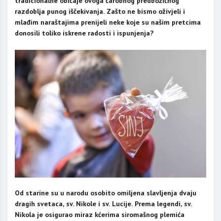
tradicionalne običaje ovoga čarobnog predbožićnog
razdoblja punog iščekivanja. Zašto ne bismo oživjeli i
mlađim naraštajima prenijeli neke koje su našim pretcima
donosili toliko iskrene radosti i ispunjenja?
Od starine su u narodu osobito omiljena slavljenja dvaju
dragih svetaca, sv. Nikole i sv. Lucije. Prema legendi, sv.
Nikola je osigurao miraz kćerima siromašnog plemića