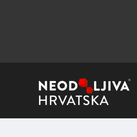
© 2024,
LUX
. Sva prava pridržana.