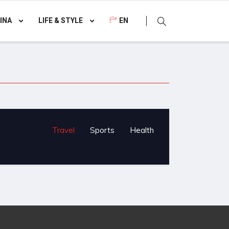
INA
LIFE & STYLE
EN
Travel
Sports
Health