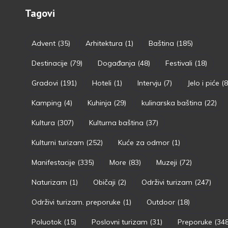
Tagovi
Advent
(35)
Arhitektura
(1)
Baština
(185)
Destinacije
(79)
Događanja
(48)
Festivali
(18)
Gradovi
(191)
Hoteli
(1)
Intervju
(7)
Jelo i piće
(8
Kamping
(4)
Kuhinja
(29)
kulinarska baština
(22)
Kultura
(307)
Kulturna baština
(37)
Kulturni turizam
(252)
Kuće za odmor
(1)
Manifestacije
(335)
More
(83)
Muzeji
(72)
Naturizam
(1)
Običaji
(2)
Održivi turizam
(247)
Održivi turizam. preporuke
(1)
Outdoor
(18)
Poluotok
(15)
Poslovni turizam
(31)
Preporuke
(348