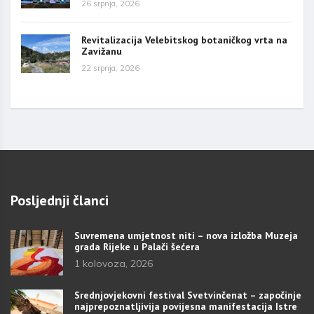
26 srpnja, 2026
Revitalizacija Velebitskog botaničkog vrta na
Zavižanu
22 srpnja, 2026
Posljednji članci
Suvremena umjetnost niti – nova izložba Muzeja
grada Rijeke u Palači šećera
1 kolovoza, 2026
Srednjovjekovni festival Svetvinčenat – započinje
najprepoznatljivija povijesna manifestacija Istre