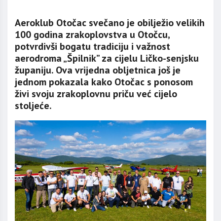
Aeroklub Otočac svečano je obilježio velikih
100 godina zrakoplovstva u Otočcu,
potvrdivši bogatu tradiciju i važnost
aerodroma „Špilnik” za cijelu Ličko-senjsku
županiju. Ova vrijedna obljetnica još je
jednom pokazala kako Otočac s ponosom
živi svoju zrakoplovnu priču već cijelo
stoljeće.