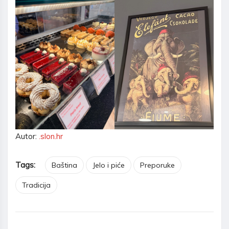
Autor:
.slon.hr
Tags:
Baština
Jelo i piće
Preporuke
Tradicija