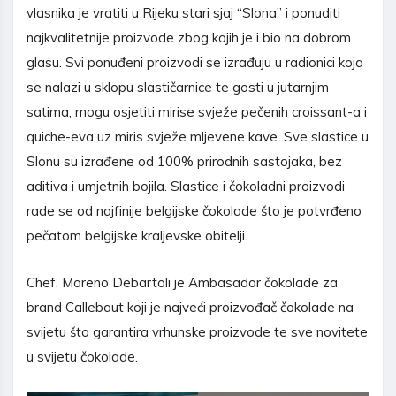
vlasnika je vratiti u Rijeku stari sjaj “Slona” i ponuditi
najkvalitetnije proizvode zbog kojih je i bio na dobrom
glasu. Svi ponuđeni proizvodi se izrađuju u radionici koja
se nalazi u sklopu slastičarnice te gosti u jutarnjim
satima, mogu osjetiti mirise svježe pečenih croissant-a i
quiche-eva uz miris svježe mljevene kave. Sve slastice u
Slonu su izrađene od 100% prirodnih sastojaka, bez
aditiva i umjetnih bojila. Slastice i čokoladni proizvodi
rade se od najfinije belgijske čokolade što je potvrđeno
pečatom belgijske kraljevske obitelji.
Chef, Moreno Debartoli je Ambasador čokolade za
brand Callebaut koji je najveći proizvođač čokolade na
svijetu što garantira vrhunske proizvode te sve novitete
u svijetu čokolade.