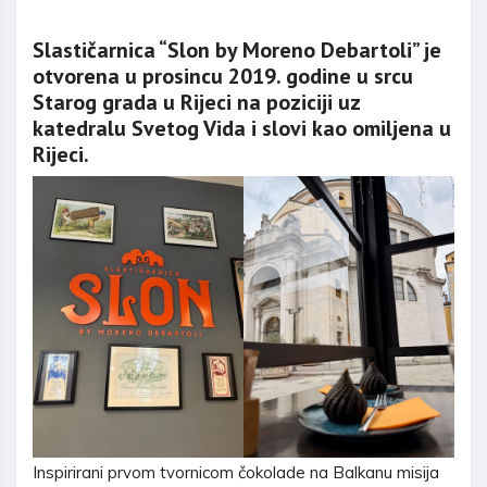
Slastičarnica “Slon by Moreno Debartoli” je
otvorena u prosincu 2019. godine u srcu
Starog grada u Rijeci na poziciji uz
katedralu Svetog Vida i slovi kao omiljena u
Rijeci.
Inspirirani prvom tvornicom čokolade na Balkanu misija