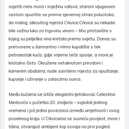
osjetiti miris mora i svježinu valova, starom vijugavom
cestom spustite se prema sjevernoj strani poluotoka,
do malog, slikovitog mjesta Crkvice.Crkvice su nekada
bile važna luka za trgovinu vinom – tiho pristanište s
kojeg su pelješka vina kretala prema svijetu. Danas su
pretvorene u šarmantno i mirno kupalište s tek
petnaestak kuća, gdje vrijeme teče sporije, a more je
kristalno čisto. Okružene netaknutom prirodom i
kamenim obalama, nude savršeno mjesto za opuštanje,
kupanje i uživanje u zalascima sunca.
Među kućama se ističe elegantni ljetnikovac Celestina
Medovića s početka 20. stoljeća – svjedok jednog
vremena i još jedna poveznica između umjetnosti i ovog
posebnog kraja. U Crkvicama se susreću povijest, more i
tišina, stvarajući ambijent koji osvaja na prvi pogled.