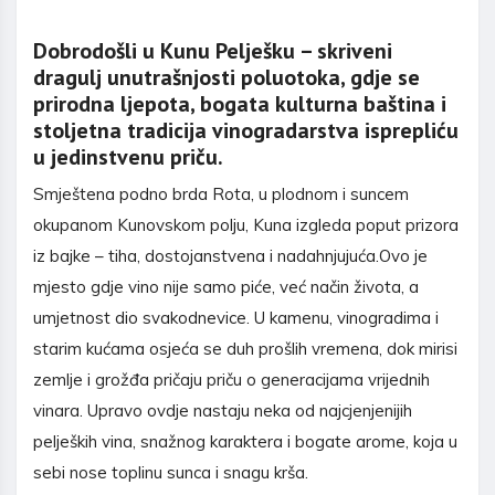
Dobrodošli u Kunu Pelješku – skriveni
dragulj unutrašnjosti poluotoka, gdje se
prirodna ljepota, bogata kulturna baština i
stoljetna tradicija vinogradarstva isprepliću
u jedinstvenu priču.
Smještena podno brda Rota, u plodnom i suncem
okupanom Kunovskom polju, Kuna izgleda poput prizora
iz bajke – tiha, dostojanstvena i nadahnjujuća.Ovo je
mjesto gdje vino nije samo piće, već način života, a
umjetnost dio svakodnevice. U kamenu, vinogradima i
starim kućama osjeća se duh prošlih vremena, dok mirisi
zemlje i grožđa pričaju priču o generacijama vrijednih
vinara. Upravo ovdje nastaju neka od najcjenjenijih
peljeških vina, snažnog karaktera i bogate arome, koja u
sebi nose toplinu sunca i snagu krša.