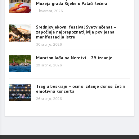
Muzeja grada Rijeke u Palači šećera
1 kolovoza, 2026
Srednjovjekovni festival Svetvinčenat –
započinje najprepoznatljivija povijesna
manifestacija Istre
30 srpnja, 2026
Maraton lađa na Neretvi – 29. izdanje
29 srpnja, 2026
Trag u beskraju – osmo izdanje donosi četiri
emotivna koncerta
26 srpnja, 2026