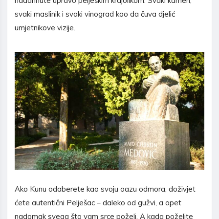
nadahnute upravo pelješkim krajolikom. Svaki kamen,
svaki maslinik i svaki vinograd kao da čuva djelić
umjetnikove vizije.
Ako Kunu odaberete kao svoju oazu odmora, doživjet
ćete autentični Pelješac – daleko od gužvi, a opet
nadomak svega što vam srce poželi. A kada poželite