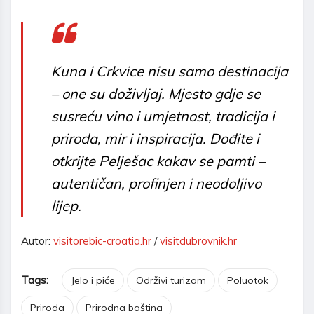
Kuna i Crkvice nisu samo destinacija
– one su doživljaj. Mjesto gdje se
susreću vino i umjetnost, tradicija i
priroda, mir i inspiracija. Dođite i
otkrijte Pelješac kakav se pamti –
autentičan, profinjen i neodoljivo
lijep.
Autor:
visitorebic-croatia.hr
/
visitdubrovnik.hr
Tags:
Jelo i piće
Održivi turizam
Poluotok
Priroda
Prirodna baština