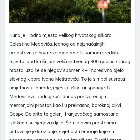
Kuna je i rodno mjesto velikog hrvatskog slikara
Celestina Medovića, jednog od najznačajnijih
predstavnika hrvatske moderne. U samom središtu
mjesta, pod krošnjom veličanstvenog 300 godina starog
hrasta, uzdiže se njegov spomenik – impresivno djelo
slavnog kipara Ivana Meštrovića. To je simbol susreta
umjetnosti i prirode, mjesto tišine i inspiracije. U
Medovićevoj rodnoj kući, danas pretvorenoj u
memorijalni prostor, kao i u prekrasnoj baroknoj crkvi
Gospe Delorite te galeriji franjevačkog samostana,
izložena su njegova djela. Šetnja ovim prostorima
putovanje je kroz boje, svjetlost i emocije koje su