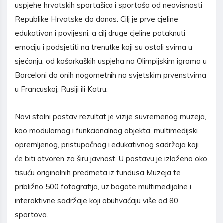
uspjehe hrvatskih sportašica i sportaša od neovisnosti
Republike Hrvatske do danas. Cilj je prve cjeline
edukativan i povijesni, a cilj druge cjeline potaknuti
emociju i podsjetiti na trenutke koji su ostali svima u
sjećanju, od košarkaških uspjeha na Olimpijskim igrama u
Barceloni do onih nogometnih na svjetskim prvenstvima
u Francuskoj, Rusiji ili Katru.
Novi stalni postav rezultat je vizije suvremenog muzeja,
kao modularnog i funkcionalnog objekta, multimedijski
opremljenog, pristupačnog i edukativnog sadržaja koji
će biti otvoren za širu javnost. U postavu je izloženo oko
tisuću originalnih predmeta iz fundusa Muzeja te
približno 500 fotografija, uz bogate multimedijalne i
interaktivne sadržaje koji obuhvaćaju više od 80
sportova.