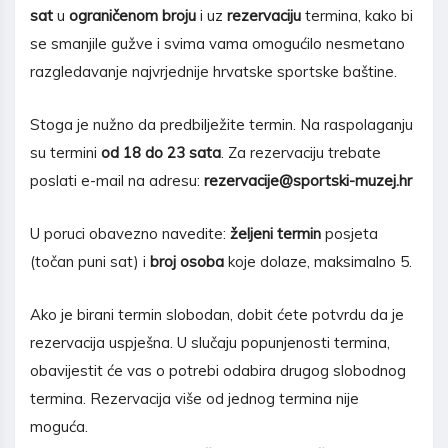
sat
u
ograničenom broju
i uz
rezervaciju
termina, kako bi
se smanjile gužve i svima vama omogućilo nesmetano
razgledavanje najvrjednije hrvatske sportske baštine.
Stoga je nužno da predbilježite termin. Na raspolaganju
su termini
od 18 do 23 sata
. Za rezervaciju trebate
poslati e-mail na adresu:
rezervacije@sportski-muzej.hr
U poruci obavezno navedite:
željeni termin
posjeta
(točan puni sat) i
broj osoba
koje dolaze, maksimalno 5.
Ako je birani termin slobodan, dobit ćete potvrdu da je
rezervacija uspješna. U slučaju popunjenosti termina,
obavijestit će vas o potrebi odabira drugog slobodnog
termina. Rezervacija više od jednog termina nije
moguća.