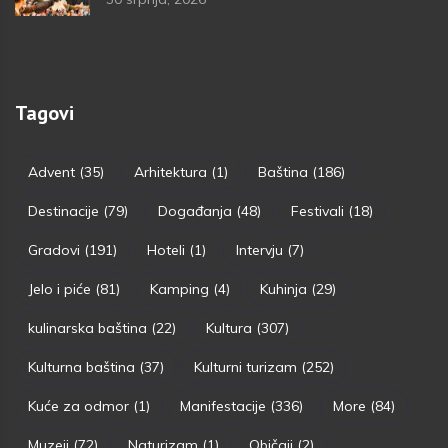
Tagovi
Advent
(35)
Arhitektura
(1)
Baština
(186)
Destinacije
(79)
Događanja
(48)
Festivali
(18)
Gradovi
(191)
Hoteli
(1)
Intervju
(7)
Jelo i piće
(81)
Kamping
(4)
Kuhinja
(29)
kulinarska baština
(22)
Kultura
(307)
Kulturna baština
(37)
Kulturni turizam
(252)
Kuće za odmor
(1)
Manifestacije
(336)
More
(84)
Muzeji
(72)
Naturizam
(1)
Običaji
(2)