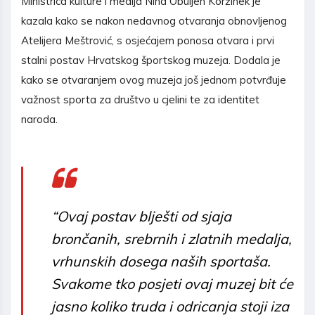
Ministrica kulture i medija Nina Obuljen Koržinek je
kazala kako se nakon nedavnog otvaranja obnovljenog
Atelijera Meštrović, s osjećajem ponosa otvara i prvi
stalni postav Hrvatskog športskog muzeja. Dodala je
kako se otvaranjem ovog muzeja još jednom potvrđuje
važnost sporta za društvo u cjelini te za identitet
naroda.
“Ovaj postav blješti od sjaja
brončanih, srebrnih i zlatnih medalja,
vrhunskih dosega naših sportaša.
Svakome tko posjeti ovaj muzej bit će
jasno koliko truda i odricanja stoji iza