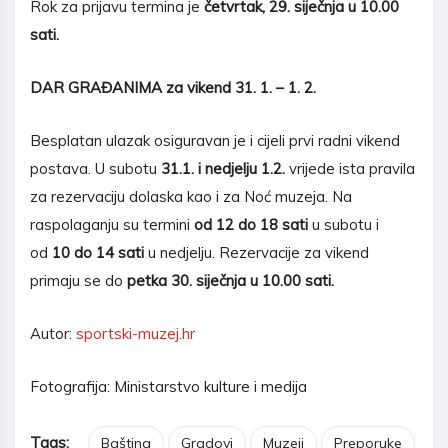
Rok za prijavu termina je
četvrtak, 29. siječnja u 10.00
sati.
DAR GRAĐANIMA za vikend 31. 1. – 1. 2.
Besplatan ulazak osiguravan je i cijeli prvi radni vikend
postava. U subotu
31.1. i nedjelju 1.2.
vrijede ista pravila
za rezervaciju dolaska kao i za Noć muzeja. Na
raspolaganju su termini
od 12 do 18 sati
u subotu i
od
10 do 14 sati
u nedjelju. Rezervacije za vikend
primaju se do
petka 30. siječnja u 10.00 sati.
Autor:
sportski-muzej.hr
Fotografija: Ministarstvo kulture i medija
Tags:
Baština
Gradovi
Muzeji
Preporuke