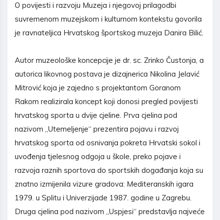
O povijesti i razvoju Muzeja i njegovoj prilagodbi
suvremenom muzejskom i kulturnom kontekstu govorila
je ravnateljica Hrvatskog športskog muzeja Danira Bilić.
Autor muzeološke koncepcije je dr. sc. Zrinko Čustonja, a
autorica likovnog postava je dizajnerica Nikolina Jelavić
Mitrović koja je zajedno s projektantom Goranom
Rakom realizirala koncept koji donosi pregled povijesti
hrvatskog sporta u dvije cjeline. Prva cjelina pod
nazivom „Utemeljenje“ prezentira pojavu i razvoj
hrvatskog sporta od osnivanja pokreta Hrvatski sokol i
uvođenja tjelesnog odgoja u škole, preko pojave i
razvoja raznih sportova do sportskih događanja koja su
znatno izmijenila vizure gradova: Mediteranskih igara
1979. u Splitu i Univerzijade 1987. godine u Zagrebu.
Druga cjelina pod nazivom „Uspjesi“ predstavlja najveće