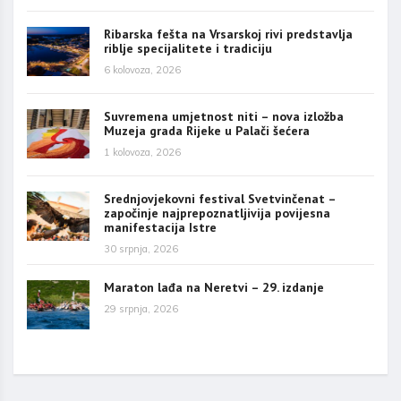
Ribarska fešta na Vrsarskoj rivi predstavlja
riblje specijalitete i tradiciju
6 kolovoza, 2026
Suvremena umjetnost niti – nova izložba
Muzeja grada Rijeke u Palači šećera
1 kolovoza, 2026
Srednjovjekovni festival Svetvinčenat –
započinje najprepoznatljivija povijesna
manifestacija Istre
30 srpnja, 2026
Maraton lađa na Neretvi – 29. izdanje
29 srpnja, 2026