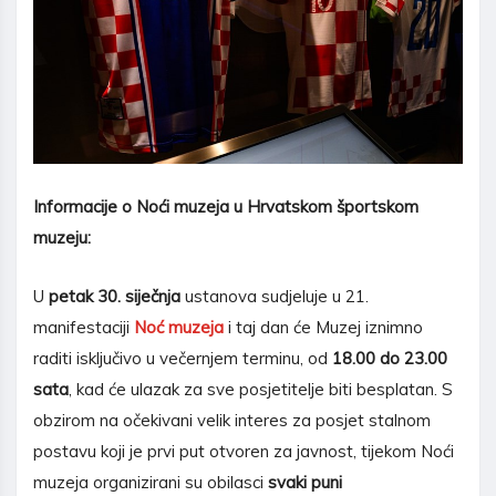
Informacije o Noći muzeja u Hrvatskom športskom
muzeju:
U
petak 30. siječnja
ustanova sudjeluje u 21.
manifestaciji
Noć muzeja
i taj dan će Muzej iznimno
raditi isključivo u večernjem terminu, od
18.00 do 23.00
sata
, kad će ulazak za sve posjetitelje biti besplatan. S
obzirom na očekivani velik interes za posjet stalnom
postavu koji je prvi put otvoren za javnost, tijekom Noći
muzeja organizirani su obilasci
svaki puni