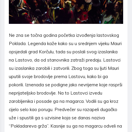
Ne zna se točna godina početka izvođenja lastovskog
Poklada. Legenda kaže kako su u srednjem vijeku Mauri
opsjedali grad Korčulu, tada su poslali svog izaslanika
na Lastovo, da od stanovnika zatraži predaju. Lastovci
su izaslanika zarobili i zatvorili. Zbog toga su ljuti Mauri
uputili svoje brodovlje prema Lastovu, kako bi ga
pokorili. Iznenada se podigne jako nevrijeme koje rasprši
neprijateljsko brodovlje. Na to Lastovci izvedu
zarobljenika i posade ga na magarca. Vodili su ga kroz
cijelo selo kao porugu. Predvečer su razapeli dugačko
uže i spustili ga s uzvisine koja se danas naziva
“Pokladareva grža”. Kasnije su ga na magarcu odveli na