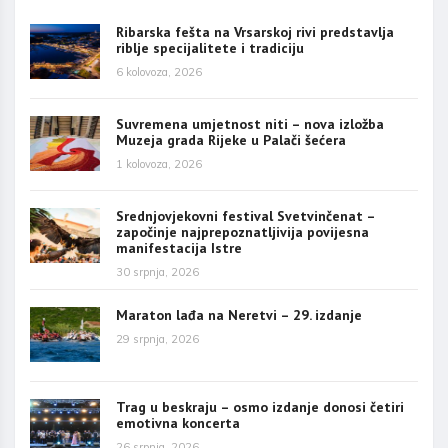
Ribarska fešta na Vrsarskoj rivi predstavlja
riblje specijalitete i tradiciju
6 kolovoza, 2026
Suvremena umjetnost niti – nova izložba
Muzeja grada Rijeke u Palači šećera
1 kolovoza, 2026
Srednjovjekovni festival Svetvinčenat –
započinje najprepoznatljivija povijesna
manifestacija Istre
30 srpnja, 2026
Maraton lađa na Neretvi – 29. izdanje
29 srpnja, 2026
Trag u beskraju – osmo izdanje donosi četiri
emotivna koncerta
26 srpnja, 2026