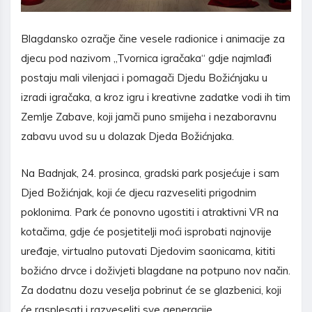
Blagdansko ozračje čine vesele radionice i animacije za
djecu pod nazivom „Tvornica igračaka“ gdje najmlađi
postaju mali vilenjaci i pomagači Djedu Božićnjaku u
izradi igračaka, a kroz igru i kreativne zadatke vodi ih tim
Zemlje Zabave, koji jamči puno smijeha i nezaboravnu
zabavu uvod su u dolazak Djeda Božićnjaka.
Na Badnjak, 24. prosinca, gradski park posjećuje i sam
Djed Božićnjak, koji će djecu razveseliti prigodnim
poklonima. Park će ponovno ugostiti i atraktivni VR na
kotačima, gdje će posjetitelji moći isprobati najnovije
uređaje, virtualno putovati Djedovim saonicama, kititi
božićno drvce i doživjeti blagdane na potpuno nov način.
Za dodatnu dozu veselja pobrinut će se glazbenici, koji
će rasplesati i razveseliti sve generacije.