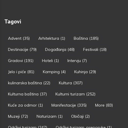
Tagovi
Advent
(35)
Arhitektura
(1)
Baština
(185)
Destinacije
(79)
Događanja
(48)
Festivali
(18)
Gradovi
(191)
Hoteli
(1)
Intervju
(7)
Jelo i piće
(81)
Kamping
(4)
Kuhinja
(29)
kulinarska baština
(22)
Kultura
(307)
Kulturna baština
(37)
Kulturni turizam
(252)
Kuće za odmor
(1)
Manifestacije
(335)
More
(83)
Muzeji
(72)
Naturizam
(1)
Običaji
(2)
Održivi turizam
(247)
Održivi turizam. preporuke
(1)