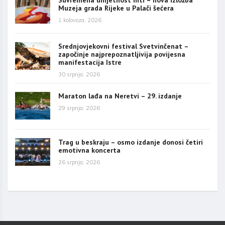
Muzeja grada Rijeke u Palači šećera
1 kolovoza, 2026
Srednjovjekovni festival Svetvinčenat –
započinje najprepoznatljivija povijesna
manifestacija Istre
30 srpnja, 2026
Maraton lađa na Neretvi – 29. izdanje
29 srpnja, 2026
Trag u beskraju – osmo izdanje donosi četiri
emotivna koncerta
26 srpnja, 2026