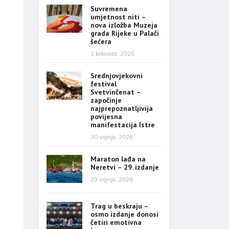
Suvremena
umjetnost niti –
nova izložba Muzeja
grada Rijeke u Palači
šećera
1 kolovoza, 2026
Srednjovjekovni
festival
Svetvinčenat –
započinje
najprepoznatljivija
povijesna
manifestacija Istre
30 srpnja, 2026
Maraton lađa na
Neretvi – 29. izdanje
29 srpnja, 2026
Trag u beskraju –
osmo izdanje donosi
četiri emotivna