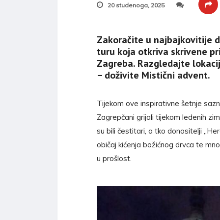
20 studenoga, 2025
Zakoračite u najbajkovitije 
turu koja otkriva skrivene pr
Zagreba. Razgledajte lokaci
– doživite Mistični advent.
Tijekom ove inspirativne šetnje sazna
Zagrepčani grijali tijekom ledenih zi
su bili čestitari, a tko donositelji 
običaj kićenja božićnog drvca te mnošt
u prošlost.