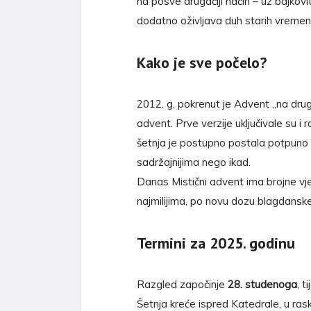
na posve drugačiji način – uz bajkovi
dodatno oživljava duh starih vremen
Kako je sve počelo?
2012. g. pokrenut je Advent „na druga
advent. Prve verzije uključivale su i r
šetnja je postupno postala potpuno 
sadržajnijima nego ikad.
Danas Mistični advent ima brojne vje
najmilijima, po novu dozu blagdanske 
Termini za 2025. godinu
Razgled započinje
28. studenoga
, 
Šetnja kreće ispred Katedrale, u ra