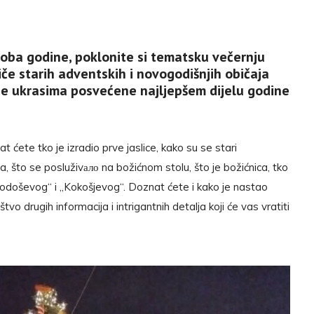
doba godine, poklonite si tematsku večernju
iče starih adventskih i novogodišnjih običaja
je ukrasima posvećene najljepšem dijelu godine
t ćete tko je izradio prve jaslice, kako su se stari
ma, što se posluživало na božićnom stolu, što je božićnica, tko
„Herodoševog“ i „Kokošjevog“. Doznat ćete i kako je nastao
vo drugih informacija i intrigantnih detalja koji će vas vratiti