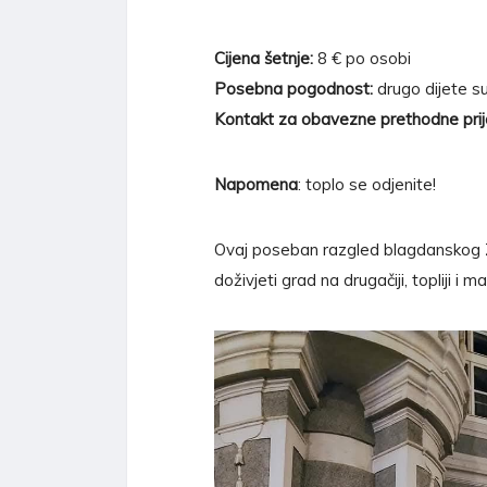
Cijena šetnje:
8 € po osobi
Posebna pogodnost:
drugo dijete su
Kontakt za obavezne prethodne prija
Napomena
: toplo se odjenite!
Ovaj poseban razgled blagdanskog Zagr
doživjeti grad na drugačiji, topliji i ma