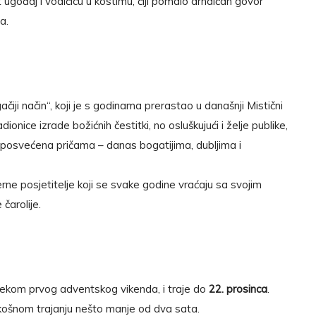
t ugođaj i vodičicu u kostimu, čiji pomalo arhaičan govor
a.
čiji način“, koji je s godinama prerastao u današnji Mistični
adionice izrade božićnih čestitki, no osluškujući i želje publike,
posvećena pričama – danas bogatijima, dubljima i
rne posjetitelje koji se svake godine vraćaju sa svojim
čarolije.
tijekom prvog adventskog vikenda, i traje do
22. prosinca
.
skošnom trajanju nešto manje od dva sata.