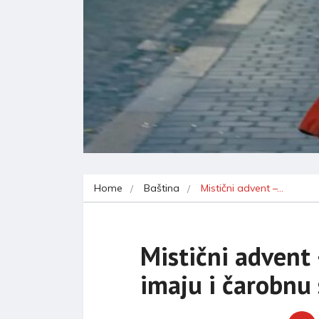
Home
Baština
Mistični advent –…
Mistični advent 
imaju i čarobnu