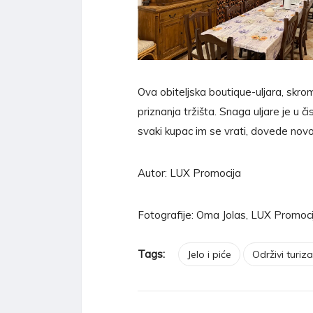
Ova obiteljska boutique-uljara, skrom
priznanja tržišta. Snaga uljare je u či
svaki kupac im se vrati, dovede novo
Autor: LUX Promocija
Fotografije: Oma Jolas, LUX Promoci
Tags:
Jelo i piće
Održivi turiz