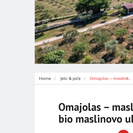
Home
Jelo & piće
Omajolas – maslinik…
Omajolas – masli
bio maslinovo u