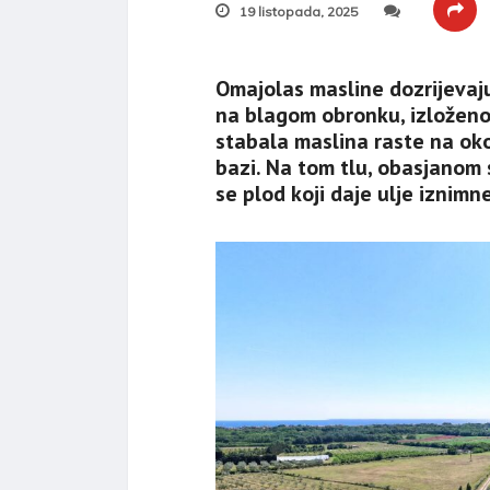
19 listopada, 2025
Omajolas masline dozrijevaju
na blagom obronku, izloženo
stabala maslina raste na oko
bazi. Na tom tlu, obasjanom 
se plod koji daje ulje iznimn