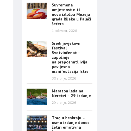
Suvremena
umjetnost niti –
nova izložba Muzeja
grada Rijeke u Palači
šećera
1 kolovoza, 2026
Srednjovjekovni
festival
Svetvinčenat –
započinje
najprepoznatljivija
povijesna
manifestacija Istre
30 srpnja, 2026
Maraton lađa na
Neretvi – 29. izdanje
29 srpnja, 2026
Trag u beskraju –
osmo izdanje donosi
četiri emotivna