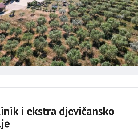
nik i ekstra djevičansko
lje