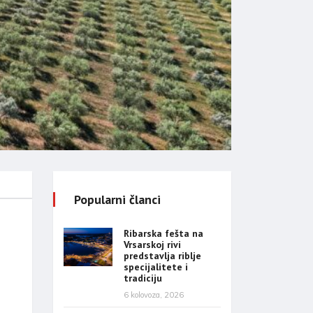
Popularni članci
Ribarska fešta na
Vrsarskoj rivi
predstavlja riblje
specijalitete i
tradiciju
6 kolovoza, 2026