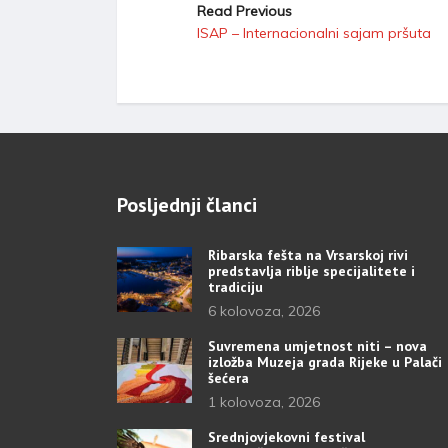
Read Previous
ISAP – Internacionalni sajam pršuta
Posljednji članci
Ribarska fešta na Vrsarskoj rivi
predstavlja riblje specijalitete i
tradiciju
6 kolovoza, 2026
Suvremena umjetnost niti – nova
izložba Muzeja grada Rijeke u Palači
šećera
1 kolovoza, 2026
Srednjovjekovni festival