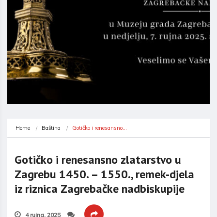
Home
Baština
Gotičko i renesansno…
Gotičko i renesansno zlatarstvo u
Zagrebu 1450. – 1550., remek-djela
iz riznica Zagrebačke nadbiskupije
4 rujna, 2025