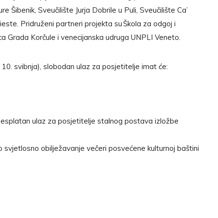
e Šibenik, Sveučilište Jurja Dobrile u Puli, Sveučilište Ca’
Vieste. Pridruženi partneri projekta su Škola za odgoj i
ica Grada Korčule i venecijanska udruga UNPLI Veneto.
10. svibnja), slobodan ulaz za posjetitelje imat će:
esplatan ulaz za posjetitelje stalnog postava izložbe
o svjetlosno obilježavanje večeri posvećene kulturnoj baštini