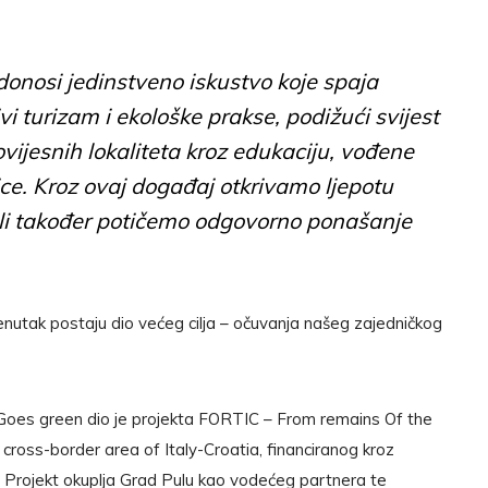
donosi jedinstveno iskustvo koje spaja
vi turizam i ekološke prakse, podižući svijest
vijesnih lokaliteta kroz edukaciju, vođene
ice. Kroz ovaj događaj otkrivamo ljepotu
 ali također potičemo odgovorno ponašanje
renutak postaju dio većeg cilja – očuvanja našeg zajedničkog
Goes green dio je projekta
FORTIC – From remains Of the
cross-border area of Italy-Croatia, financiranog kroz
. Projekt okuplja Grad Pulu kao vodećeg partnera te