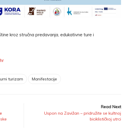
štine kroz stručna predavanja, edukativne ture i
.hr
turni turizam
Manifestacije
Read Next
ne
Uspon na Zavižan – pridružite se kultnoj
nske
biciklističkoj utrci