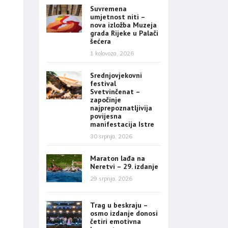
Suvremena
umjetnost niti –
nova izložba Muzeja
grada Rijeke u Palači
šećera
1 kolovoza, 2026
Srednjovjekovni
festival
Svetvinčenat –
započinje
najprepoznatljivija
povijesna
manifestacija Istre
30 srpnja, 2026
Maraton lađa na
Neretvi – 29. izdanje
29 srpnja, 2026
Trag u beskraju –
osmo izdanje donosi
četiri emotivna