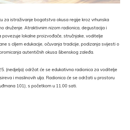
iku za istraživanje bogatstva okusa regije kroz vrhunska
dno druženje. Atraktivnim nizom radionica, degustacija i
 povezuje lokalne proizvođače, stručnjake, voditelje
ane s ciljem edukacije, očuvanja tradicije, podizanja svijesti o
e promicanja autentičnih okusa šibenskog zaleđa.
5. (nedjelja) održat će se edukativna radionica za voditelje
sireva i maslinovih ulja. Radionica će se održati u prostoru
uđmana 101), s početkom u 11.00 sati.