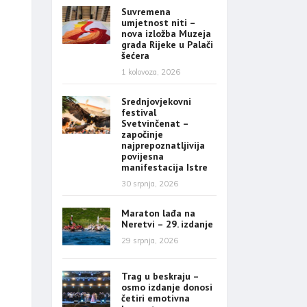
Suvremena
umjetnost niti –
nova izložba Muzeja
grada Rijeke u Palači
šećera
1 kolovoza, 2026
Srednjovjekovni
festival
Svetvinčenat –
započinje
najprepoznatljivija
povijesna
manifestacija Istre
30 srpnja, 2026
Maraton lađa na
Neretvi – 29. izdanje
29 srpnja, 2026
Trag u beskraju –
osmo izdanje donosi
četiri emotivna