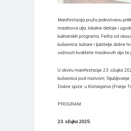
Manifestacija pruža jedinstvenu pril
maslinova ulja, lokalne delicije i ugo
kulinarskih programa, Fešta od okusa
kušaonica, kuhare i ljubitelje dobre hr
važnosti kvalitete maslinovih ulja t
U okviru manifestacije 23. ožujka 202
kušaonica pod nazivom; Sljubljivanje 
Dobre spize, u Kistanjama (Franje T
PROGRAM:
23. ožujka 2025.