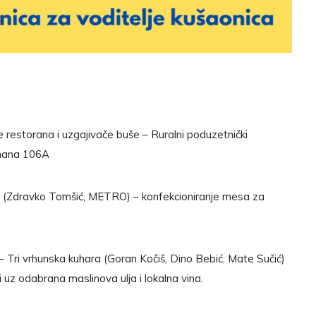
 restorana i uzgajivače buše – Ruralni poduzetnički
đmana 106A
 (Zdravko Tomšić, METRO) – konfekcioniranje mesa za
– Tri vrhunska kuhara (Goran Kočiš, Dino Bebić, Mate Sučić)
i uz odabrana maslinova ulja i lokalna vina.