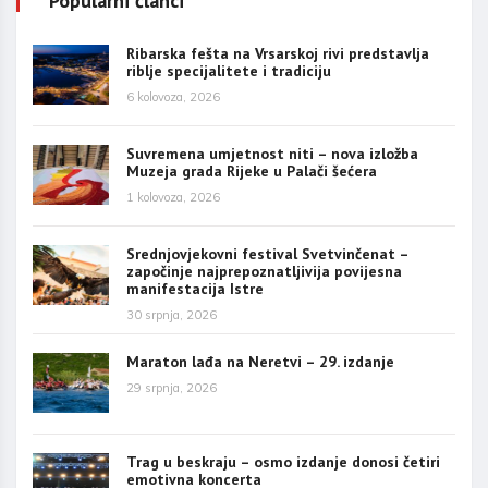
Popularni članci
Ribarska fešta na Vrsarskoj rivi predstavlja
riblje specijalitete i tradiciju
6 kolovoza, 2026
Suvremena umjetnost niti – nova izložba
Muzeja grada Rijeke u Palači šećera
1 kolovoza, 2026
Srednjovjekovni festival Svetvinčenat –
započinje najprepoznatljivija povijesna
manifestacija Istre
30 srpnja, 2026
Maraton lađa na Neretvi – 29. izdanje
29 srpnja, 2026
Trag u beskraju – osmo izdanje donosi četiri
emotivna koncerta