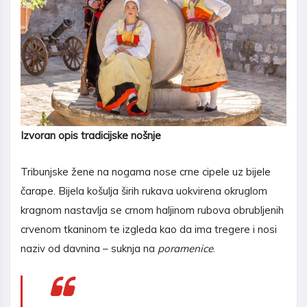
Izvoran opis tradicijske nošnje
Tribunjske žene na nogama nose crne cipele uz bijele
čarape. Bijela košulja širih rukava uokvirena okruglom
kragnom nastavlja se crnom haljinom rubova obrubljenih
crvenom tkaninom te izgleda kao da ima tregere i nosi
naziv od davnina – suknja na
poramenice
.