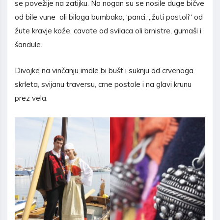
se povežije na zatijku. Na nogan su se nosile duge bičve
od bile vune oli biloga bumbaka, ‘panci, „žuti postoli“ od
žute kravje kože, cavate od svilaca oli brnistre, gumaši i
šandule.
Divojke na vinčanju imale bi bušt i suknju od crvenoga
skrleta, svijanu traversu, crne postole i na glavi krunu
prez vela.