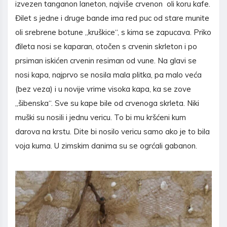
izvezen tanganon laneton, najviše crvenon oli koru kafe.
Đilet s jedne i druge bande ima red puc od stare munite
oli srebrene botune „kruškice“, s kima se zapucava. Priko
đileta nosi se kaparan, otočen s crvenin skrleton i po
prsiman iskićen crvenin resiman od vune. Na glavi se
nosi kapa, najprvo se nosila mala plitka, pa malo veća
(bez veza) i u novije vrime visoka kapa, ka se zove
„šibenska“. Sve su kape bile od crvenoga skrleta. Niki
muški su nosili i jednu vericu. To bi mu kršćeni kum
darova na krstu. Dite bi nosilo vericu samo ako je to bila
voja kuma. U zimskim danima su se ogrćali gabanon.