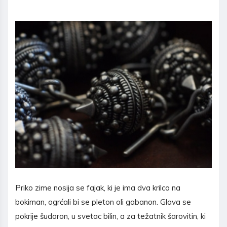
Priko zime nosija se fajak, ki je ima dva krilca na
bokiman, ogrćali bi se pleton oli gabanon. Glava se
pokrije šudaron, u svetac bilin, a za težatnik šarovitin, ki