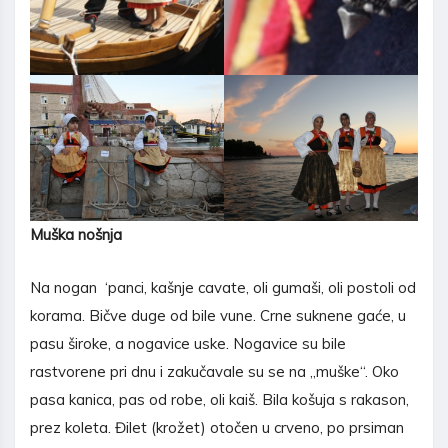
Muška nošnja
Na nogan ‘panci, kašnje cavate, oli gumaši, oli postoli od
korama. Bičve duge od bile vune. Crne suknene gaće, u
pasu široke, a nogavice uske. Nogavice su bile
rastvorene pri dnu i zakučavale su se na „muške“. Oko
pasa kanica, pas od robe, oli kaiš. Bila košuja s rakason,
prez koleta. Đilet (krožet) otočen u crveno, po prsiman