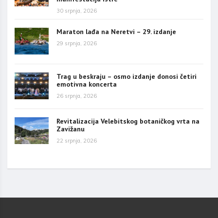
30 srpnja, 2026
Maraton lađa na Neretvi – 29. izdanje
29 srpnja, 2026
Trag u beskraju – osmo izdanje donosi četiri
emotivna koncerta
26 srpnja, 2026
Revitalizacija Velebitskog botaničkog vrta na
Zavižanu
22 srpnja, 2026