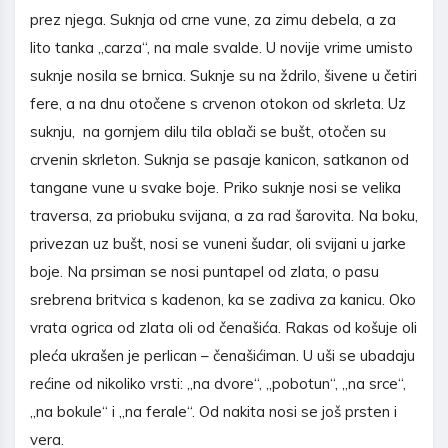
prez njega. Suknja od crne vune, za zimu debela, a za
lito tanka „carza“, na male svalde. U novije vrime umisto
suknje nosila se brnica. Suknje su na ždrilo, šivene u četiri
fere, a na dnu otočene s crvenon otokon od skrleta. Uz
suknju, na gornjem dilu tila oblači se bušt, otočen su
crvenin skrleton. Suknja se pasaje kanicon, satkanon od
tangane vune u svake boje. Priko suknje nosi se velika
traversa, za priobuku svijana, a za rad šarovita. Na boku,
privezan uz bušt, nosi se vuneni šudar, oli svijani u jarke
boje. Na prsiman se nosi puntapel od zlata, o pasu
srebrena britvica s kadenon, ka se zadiva za kanicu. Oko
vrata ogrica od zlata oli od čenašića. Rakas od košuje oli
pleća ukrašen je perlican – čenašićiman. U uši se ubadaju
rećine od nikoliko vrsti: „na dvore“, „pobotun“, „na srce“,
„na bokule“ i „na ferale“. Od nakita nosi se još prsten i
vera.