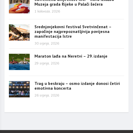
Muzeja grada Rijeke u Palači šećera
1 kolovoza, 2026
Srednjovjekovni festival Svetvinčenat –
započinje najprepoznatljivija povijesna
manifestacija Istre
30 srpnja, 2026
Maraton lađa na Neretvi – 29. izdanje
29 srpnja, 2026
Trag u beskraju – osmo izdanje donosi četiri
emotivna koncerta
26 srpnja, 2026