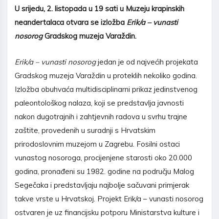
U srijedu, 2. listopada u 19 sati u Muzeju krapinskih
neandertalaca otvara se izložba
Erik/a – vunasti
nosorog
Gradskog muzeja Varaždin.
Erik/a – vunasti nosorog
jedan je od najvećih projekata
Gradskog muzeja Varaždin u proteklih nekoliko godina.
Izložba obuhvaća multidisciplinarni prikaz jedinstvenog
paleontološkog nalaza, koji se predstavlja javnosti
nakon dugotrajnih i zahtjevnih radova u svrhu trajne
zaštite, provedenih u suradnji s Hrvatskim
prirodoslovnim muzejom u Zagrebu. Fosilni ostaci
vunastog nosoroga, procijenjene starosti oko 20.000
godina, pronađeni su 1982. godine na području Malog
Segečaka i predstavljaju najbolje sačuvani primjerak
takve vrste u Hrvatskoj. Projekt Erik/a – vunasti nosorog
ostvaren je uz financijsku potporu Ministarstva kulture i