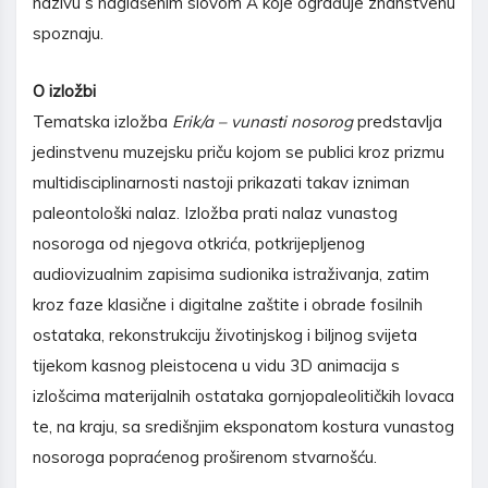
nazivu s naglašenim slovom A koje ograđuje znanstvenu
spoznaju.
O izložbi
Tematska izložba
Erik/a – vunasti nosorog
predstavlja
jedinstvenu muzejsku priču kojom se publici kroz prizmu
multidisciplinarnosti nastoji prikazati takav izniman
paleontološki nalaz. Izložba prati nalaz vunastog
nosoroga od njegova otkrića, potkrijepljenog
audiovizualnim zapisima sudionika istraživanja, zatim
kroz faze klasične i digitalne zaštite i obrade fosilnih
ostataka, rekonstrukciju životinjskog i biljnog svijeta
tijekom kasnog pleistocena u vidu 3D animacija s
izlošcima materijalnih ostataka gornjopaleolitičkih lovaca
te, na kraju, sa središnjim eksponatom kostura vunastog
nosoroga popraćenog proširenom stvarnošću.