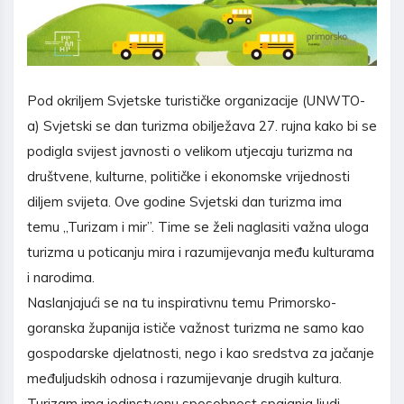
Pod okriljem Svjetske turističke organizacije (UNWTO-
a) Svjetski se dan turizma obilježava 27. rujna kako bi se
podigla svijest javnosti o velikom utjecaju turizma na
društvene, kulturne, političke i ekonomske vrijednosti
diljem svijeta. Ove godine Svjetski dan turizma ima
temu „Turizam i mir”. Time se želi naglasiti važna uloga
turizma u poticanju mira i razumijevanja među kulturama
i narodima.
Naslanjajući se na tu inspirativnu temu Primorsko-
goranska županija ističe važnost turizma ne samo kao
gospodarske djelatnosti, nego i kao sredstva za jačanje
međuljudskih odnosa i razumijevanje drugih kultura.
Turizam ima jedinstvenu sposobnost spajanja ljudi,