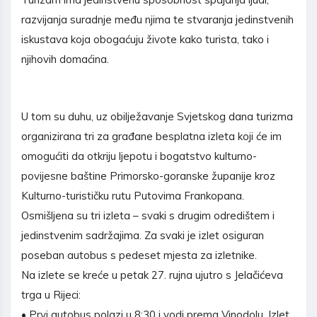
razvijanja suradnje među njima te stvaranja jedinstvenih
iskustava koja obogaćuju živote kako turista, tako i
njihovih domaćina.
U tom su duhu, uz obilježavanje Svjetskog dana turizma
organizirana tri za građane besplatna izleta koji će im
omogućiti da otkriju ljepotu i bogatstvo kulturno-
povijesne baštine Primorsko-goranske županije kroz
Kulturno-turističku rutu Putovima Frankopana.
Osmišljena su tri izleta – svaki s drugim odredištem i
jedinstvenim sadržajima. Za svaki je izlet osiguran
poseban autobus s pedeset mjesta za izletnike.
Na izlete se kreće u petak 27. rujna ujutro s Jelačićeva
trga u Rijeci:
• Prvi autobus polazi u 8:30 i vodi prema Vinodolu. Izlet