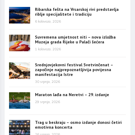
Ribarska fešta na Vrsarskoj rivi predstavlja
riblje specijalitete i tradiciju
6 kolovoza, 2026
Suvremena umjetnost niti – nova izložba
Muzeja grada Rijeke u Palači šećera
1 kolovoza, 2026
Srednjovjekovni festival Svetvinčenat –
započinje najprepoznatljivija povijesna
manifestacija Istre
30 srpnja, 2026
Maraton lađa na Neretvi – 29. izdanje
29 srpnja, 2026
Trag u beskraju – osmo izdanje donosi četiri
emotivna koncerta
26 srpnja, 2026