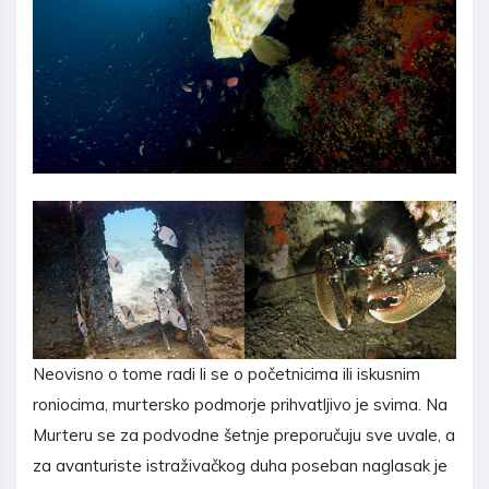
Neovisno o tome radi li se o početnicima ili iskusnim
roniocima, murtersko podmorje prihvatljivo je svima. Na
Murteru se za podvodne šetnje preporučuju sve uvale, a
za avanturiste istraživačkog duha poseban naglasak je