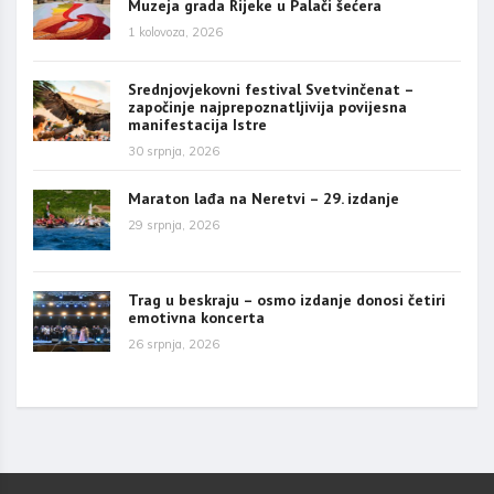
Muzeja grada Rijeke u Palači šećera
1 kolovoza, 2026
Srednjovjekovni festival Svetvinčenat –
započinje najprepoznatljivija povijesna
manifestacija Istre
30 srpnja, 2026
Maraton lađa na Neretvi – 29. izdanje
29 srpnja, 2026
Trag u beskraju – osmo izdanje donosi četiri
emotivna koncerta
26 srpnja, 2026