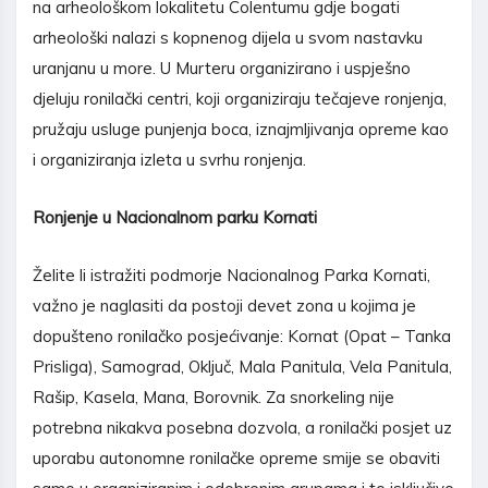
na arheološkom lokalitetu Colentumu gdje bogati
arheološki nalazi s kopnenog dijela u svom nastavku
uranjanu u more. U Murteru organizirano i uspješno
djeluju ronilački centri, koji organiziraju tečajeve ronjenja,
pružaju usluge punjenja boca, iznajmljivanja opreme kao
i organiziranja izleta u svrhu ronjenja.
Ronjenje u Nacionalnom parku Kornati
Želite li istražiti podmorje Nacionalnog Parka Kornati,
važno je naglasiti da postoji devet zona u kojima je
dopušteno ronilačko posjećivanje: Kornat (Opat – Tanka
Prisliga), Samograd, Oključ, Mala Panitula, Vela Panitula,
Rašip, Kasela, Mana, Borovnik. Za snorkeling nije
potrebna nikakva posebna dozvola, a ronilački posjet uz
uporabu autonomne ronilačke opreme smije se obaviti