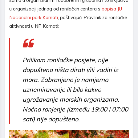
samo u organiziranim i odobrenim grupama i to isključivo
u organizaciji jednog od ronilačkih centara s
popisa JU
Nacionalni park Kornati
, poštivajući Pravilnik za ronilačke
aktivnosti u NP Kornati:
Prilikom ronilačke posjete, nije
dopušteno ništa dirati i/ili vaditi iz
mora. Zabranjeno je namjerno
uznemiravanje ili bilo kakvo
ugrožavanje morskih organizama.
Noćno ronjenje (između 19:00 i 07:00
sati) nije dopušteno.