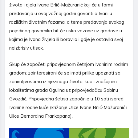
života i djela Ivane Brlić-Mažuranić koji će u formi
predavanja u ovoj važnoj godini govoriti o Ivani u
različitim životnim fazama, a teme predavanja svakog
pojedinog govornika bit će usko vezane uz gradove u
kojima je Ivana živjela ili boravila i gdje je ostavila svoj
neizbrisiv utisak.
Skup će započeti pripovjednom šetnjom Ivaninim rodnim
gradom: zainteresirani će se imati prilike upoznati sa
zanimljivostima iz njezinoga života, kao i značajnim
lokalitetima grada Ogulina uz pripovjedačicu Sabinu
Gvozdić. Pripovjedna šetnja započinje u 10 sati ispred
Ivanine rodne kuće (križanje Ulice Ivane Brlić-Mažuranić i
Ulice Bernardina Frankopana).