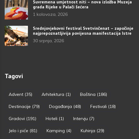
Suvremena umjetnost niti – nova izložba Muzeja
grada Rijeke u Palači šećera
1 kolovoza, 2026
Srednjovjekovni festival Svetvinčenat – započinje
najprepoznatljivija povijesna manifestacija Istre
30 srpnja, 2026
Tagovi
Advent
(35)
Arhitektura
(1)
Baština
(186)
Destinacije
(79)
Događanja
(48)
Festivali
(18)
Gradovi
(191)
Hoteli
(1)
Intervju
(7)
Jelo i piće
(81)
Kamping
(4)
Kuhinja
(29)