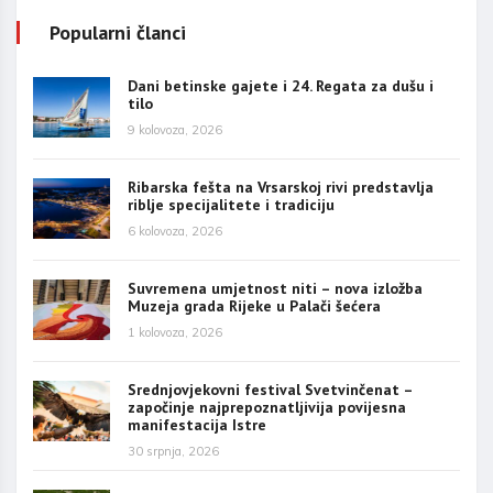
Popularni članci
Dani betinske gajete i 24. Regata za dušu i
tilo
9 kolovoza, 2026
Ribarska fešta na Vrsarskoj rivi predstavlja
riblje specijalitete i tradiciju
6 kolovoza, 2026
Suvremena umjetnost niti – nova izložba
Muzeja grada Rijeke u Palači šećera
1 kolovoza, 2026
Srednjovjekovni festival Svetvinčenat –
započinje najprepoznatljivija povijesna
manifestacija Istre
30 srpnja, 2026