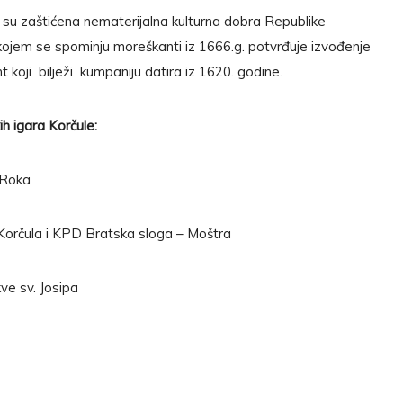
 su zaštićena nematerijalna kulturna dobra Republike
 kojem se spominju moreškanti iz 1666.g. potvrđuje izvođenje
t koji bilježi kumpaniju datira iz 1620. godine.
h igara Korčule:
 Roka
Korčula i KPD Bratska sloga – Moštra
ve sv. Josipa