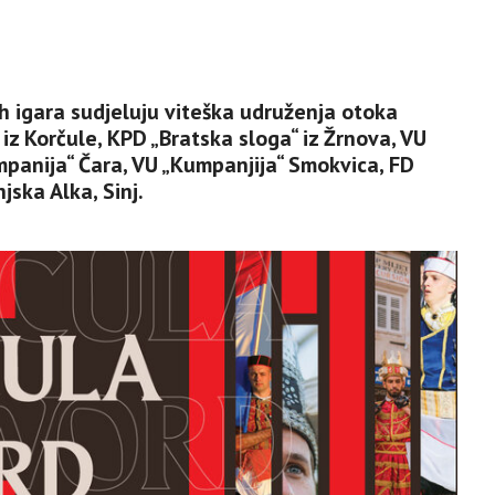
h igara sudjeluju viteška udruženja otoka
 iz Korčule, KPD „Bratska sloga“ iz Žrnova, VU
panija“ Čara, VU „Kumpanjija“ Smokvica, FD
jska Alka, Sinj.