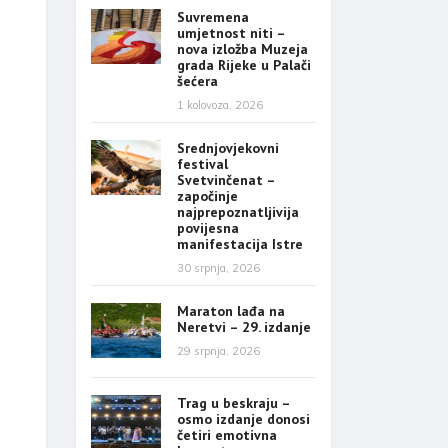
Suvremena
umjetnost niti –
nova izložba Muzeja
grada Rijeke u Palači
šećera
1 kolovoza, 2026
Srednjovjekovni
festival
Svetvinčenat –
započinje
najprepoznatljivija
povijesna
manifestacija Istre
30 srpnja, 2026
Maraton lađa na
Neretvi – 29. izdanje
29 srpnja, 2026
Trag u beskraju –
osmo izdanje donosi
četiri emotivna