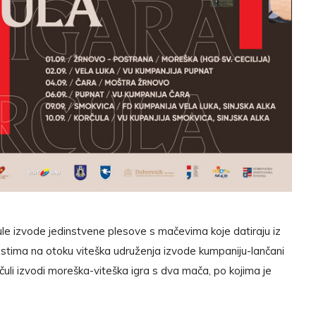
le izvode jedinstvene plesove s mačevima koje datiraju iz
stima na otoku viteška udruženja izvode kumpaniju-lančani
uli izvodi moreška-viteška igra s dva mača, po kojima je