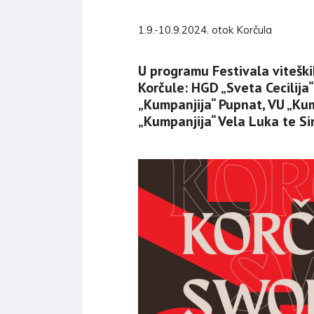
1.9.-10.9.2024. otok Korčula
U programu Festivala viteški
Korčule: HGD „Sveta Cecilija“
„Kumpanjija“ Pupnat, VU „Kum
„Kumpanjija“ Vela Luka te Sin