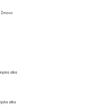
 Žrnovo
njska alka
jska alka