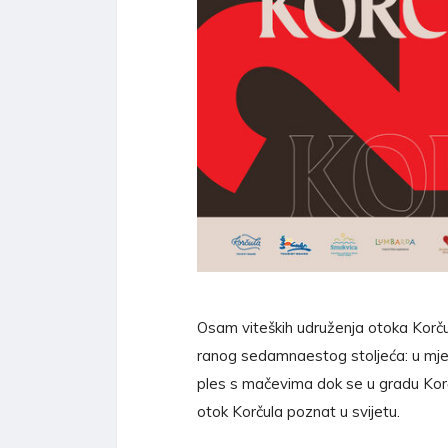
Osam viteških udruženja otoka Korču
ranog sedamnaestog stoljeća: u mje
ples s mačevima dok se u gradu Korč
otok Korčula poznat u svijetu.