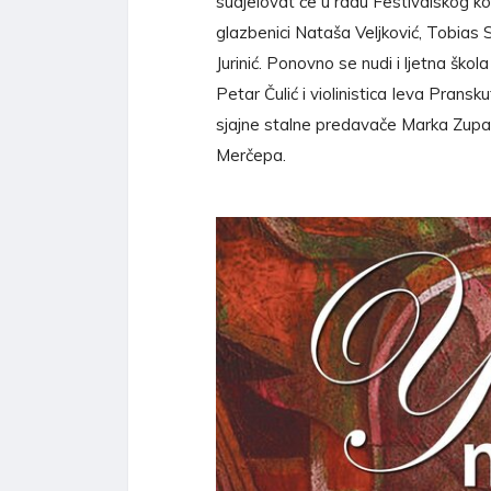
sudjelovat će u radu Festivalskog k
glazbenici Nataša Veljković, Tobias St
Jurinić. Ponovno se nudi i ljetna ško
Petar Čulić i violinistica Ieva Prans
sjajne stalne predavače Marka Zupa
Merčepa.