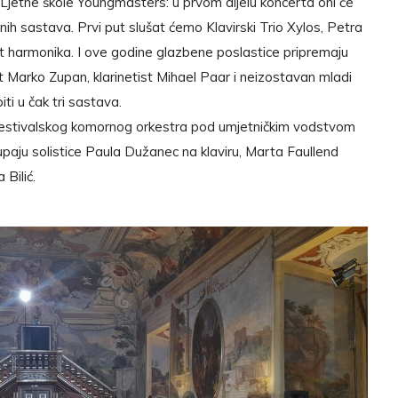
Ljetne škole Youngmasters: u prvom dijelu koncerta oni će
nih sastava. Prvi put slušat ćemo Klavirski Trio Xylos, Petra
tet harmonika. I ove godine glazbene poslastice pripremaju
st Marko Zupan, klarinetist Mihael Paar i neizostavan mladi
iti u čak tri sastava.
Festivalskog komornog orkestra pod umjetničkim vodstvom
paju solistice Paula Dužanec na klaviru, Marta Faullend
 Bilić.