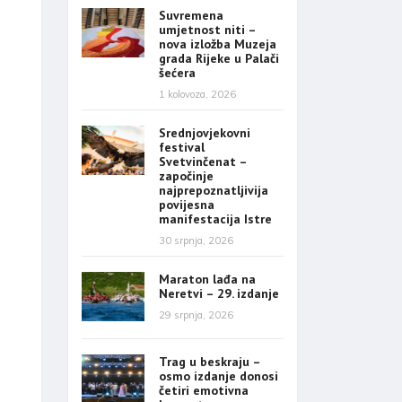
Suvremena
umjetnost niti –
nova izložba Muzeja
grada Rijeke u Palači
šećera
1 kolovoza, 2026
Srednjovjekovni
festival
Svetvinčenat –
započinje
najprepoznatljivija
povijesna
manifestacija Istre
30 srpnja, 2026
Maraton lađa na
Neretvi – 29. izdanje
29 srpnja, 2026
Trag u beskraju –
osmo izdanje donosi
četiri emotivna