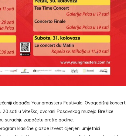
čaniji događaj Youngmasters Festivala. Ovogodišnji koncert
 u 20 sati u Viteškoj dvorani Posavskog muzeja Brežice
čnu suradnju započetu prošle godine.
program klasične glazbe izvest cijenjeni umjetnici