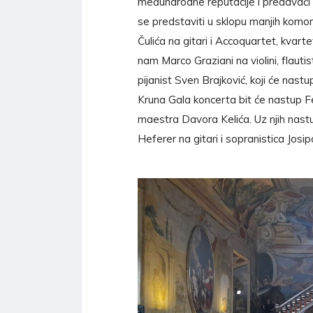
međunarodne reputacije i predavači 
se predstaviti u sklopu manjih komor
Čulića na gitari i Accoquartet, kvar
nam Marco Graziani na violini, flauti
pijanist Sven Brajković, koji će nastup
Kruna Gala koncerta bit će nastup 
maestra Davora Kelića. Uz njih nastu
Heferer na gitari i sopranistica Josipa