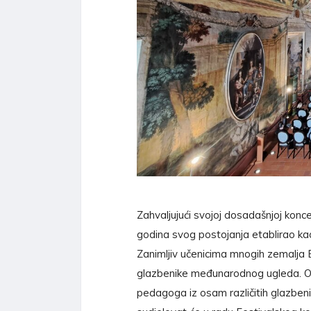
Zahvaljujući svojoj dosadašnjoj konce
godina svog postojanja etablirao kao
Zanimljiv učenicima mnogih zemalja E
glazbenike međunarodnog ugleda. Ove
pedagoga iz osam različitih glazbeni