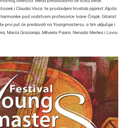
omornog orkestra. Među predavačima se ističu bečki
osiek i Claudia Visca, te proslavljeni hrvatski pijanist Aljoša
la harmonike pod vodstvom profesorice Ivane Črnjak. Gitarist
kute prvi put će predavati na Youngmastersu, a tim uključuje i
na, Marca Grazianija, Mihaela Paara, Nenada Merlea i Lovru