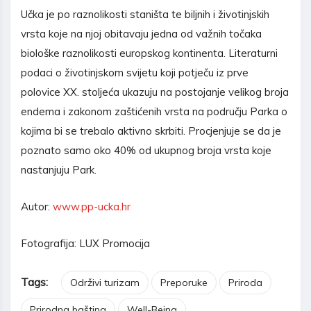
Učka je po raznolikosti staništa te biljnih i životinjskih
vrsta koje na njoj obitavaju jedna od važnih točaka
biološke raznolikosti europskog kontinenta. Literaturni
podaci o životinjskom svijetu koji potječu iz prve
polovice XX. stoljeća ukazuju na postojanje velikog broja
endema i zakonom zaštićenih vrsta na području Parka o
kojima bi se trebalo aktivno skrbiti. Procjenjuje se da je
poznato samo oko 40% od ukupnog broja vrsta koje
nastanjuju Park.
Autor:
www.pp-ucka.hr
Fotografija: LUX Promocija
Tags:
Održivi turizam
Preporuke
Priroda
Prirodna baština
Well-Being