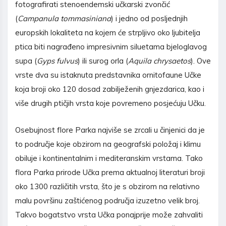
fotografirati stenoendemski učkarski zvončić
(
Campanula tommasiniana
) i jedno od posljednjih
europskih lokaliteta na kojem će strpljivo oko ljubitelja
ptica biti nagrađeno impresivnim siluetama bjeloglavog
supa (
Gyps fulvus
) ili surog orla (
Aquila chrysaetos
). Ove
vrste dva su istaknuta predstavnika ornitofaune Učke
koja broji oko 120 dosad zabilježenih gnjezdarica, kao i
više drugih ptičjih vrsta koje povremeno posjećuju Učku.
Osebujnost flore Parka najviše se zrcali u činjenici da je
to područje koje obzirom na geografski položaj i klimu
obiluje i kontinentalnim i mediteranskim vrstama. Tako
flora Parka prirode Učka prema aktualnoj literaturi broji
oko 1300 različitih vrsta, što je s obzirom na relativno
malu površinu zaštićenog područja izuzetno velik broj.
Takvo bogatstvo vrsta Učka ponajprije može zahvaliti