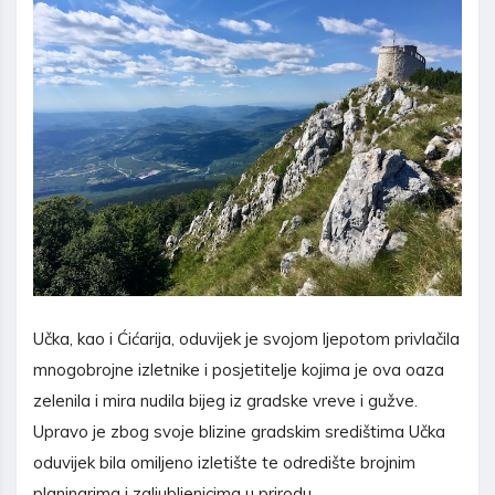
Učka, kao i Ćićarija, oduvijek je svojom ljepotom privlačila
mnogobrojne izletnike i posjetitelje kojima je ova oaza
zelenila i mira nudila bijeg iz gradske vreve i gužve.
Upravo je zbog svoje blizine gradskim središtima Učka
oduvijek bila omiljeno izletište te odredište brojnim
planinarima i zaljubljenicima u prirodu.