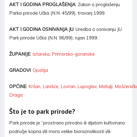
AKT I GODINA PROGLAŠENJA
: Zakon o proglašenju
Parka prirode Učka (N.N. 45/99); travanj 1999.
AKT I GODINA OSNIVANJA JU
: Uredba o osnivanju JU
Park prirode Učka (N.N. 96/99); rujan 1999.
ŽUPANIJE
:
Istarska
,
Primorsko-goranska
GRADOVI
:
Opatija
OPĆINE
:
Kršan
,
Lanišće
,
Lovran
,
Lupoglav
,
Matulji
,
Mošćeničk
Draga
Što je to park prirode?
Park prirode je “prostrano prirodno ili dijelom kultivirano
područje kopna i/ili mora velike bioraznolikosti i/ili