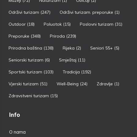
Muzeji
(72)
Naturizam
(1)
Običaji
(2)
Održivi turizam
(247)
Održivi turizam. preporuke
(1)
Outdoor
(18)
Poluotok
(15)
Poslovni turizam
(31)
Preporuke
(348)
Priroda
(239)
Prirodna baština
(138)
Rijeka
(2)
Seniori 55+
(5)
Seniorski turizam
(6)
Smještaj
(11)
Sportski turizam
(103)
Tradicija
(192)
Vjerski turizam
(51)
Well-Being
(24)
Zdravlje
(1)
Zdravstveni turizam
(15)
Info
O nama