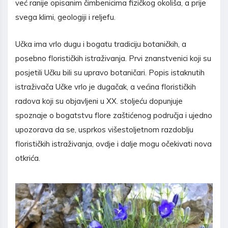
već ranije opisanim čimbenicima fizičkog okoliša, a prije
svega klimi, geologiji i reljefu.
Učka ima vrlo dugu i bogatu tradiciju botaničkih, a
posebno florističkih istraživanja. Prvi znanstvenici koji su
posjetili Učku bili su upravo botaničari. Popis istaknutih
istraživača Učke vrlo je dugačak, a većina florističkih
radova koji su objavljeni u XX. stoljeću dopunjuje
spoznaje o bogatstvu flore zaštićenog područja i ujedno
upozorava da se, usprkos višestoljetnom razdoblju
florističkih istraživanja, ovdje i dalje mogu očekivati nova
otkrića.