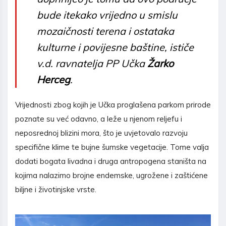
bude itekako vrijedno u smislu
mozaičnosti terena i ostataka
kulturne i povijesne baštine, ističe
v.d. ravnatelja PP Učka
Žarko
Herceg
.
Vrijednosti zbog kojih je Učka proglašena parkom prirode
poznate su već odavno, a leže u njenom reljefu i
neposrednoj blizini mora, što je uvjetovalo razvoju
specifične klime te bujne šumske vegetacije. Tome valja
dodati bogata livadna i druga antropogena staništa na
kojima nalazimo brojne endemske, ugrožene i zaštićene
biljne i životinjske vrste.