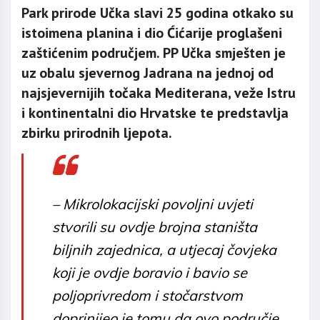
Park prirode Učka slavi 25 godina otkako su
istoimena planina i dio Ćićarije proglašeni
zaštićenim područjem. PP Učka smješten je
uz obalu sjevernog Jadrana na jednoj od
najsjevernijih točaka Mediterana, veže Istru
i kontinentalni dio Hrvatske te predstavlja
zbirku prirodnih ljepota.
– Mikrolokacijski povoljni uvjeti
stvorili su ovdje brojna staništa
biljnih zajednica, a utjecaj čovjeka
koji je ovdje boravio i bavio se
poljoprivredom i stočarstvom
doprinijeo je tomu da ovo područje