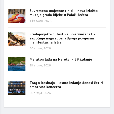
Suvremena umjetnost niti – nova izložba
Muzeja grada Rijeke u Palači šećera
1 kolovoza, 2026
Srednjovjekovni festival Svetvinčenat –
započinje najprepoznatljivija povijesna
manifestacija Istre
30 srpnja, 2026
Maraton lađa na Neretvi – 29. izdanje
29 srpnja, 2026
Trag u beskraju – osmo izdanje donosi četiri
emotivna koncerta
26 srpnja, 2026