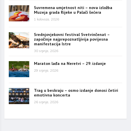
Suvremena umjetnost niti – nova izložba
Muzeja grada Rijeke u Palači šećera
1 kolovoza, 2026
Srednjovjekovni festival Svetvinčenat –
započinje najprepoznatljivija povijesna
manifestacija Istre
30 srpnja, 2026
Maraton lađa na Neretvi – 29. izdanje
29 srpnja, 2026
Trag u beskraju – osmo izdanje donosi četiri
emotivna koncerta
26 srpnja, 2026