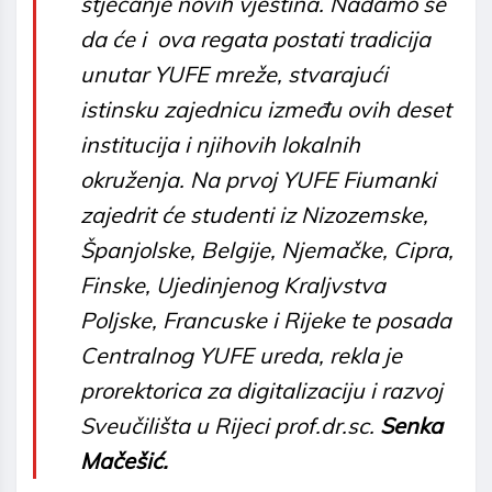
stjecanje novih vještina. Nadamo se
da će i ova regata postati tradicija
unutar YUFE mreže, stvarajući
istinsku zajednicu između ovih deset
institucija i njihovih lokalnih
okruženja. Na prvoj YUFE Fiumanki
zajedrit
će studenti iz Nizozemske,
Španjolske, Belgije, Njemačke, Cipra,
Finske, Ujedinjenog Kraljvstva
Poljske, Francuske i Rijeke te posada
Centralnog YUFE ureda,
rekla je
prorektorica za digitalizaciju i razvoj
Sveučilišta u Rijeci prof.dr.sc.
Senka
Mačešić.