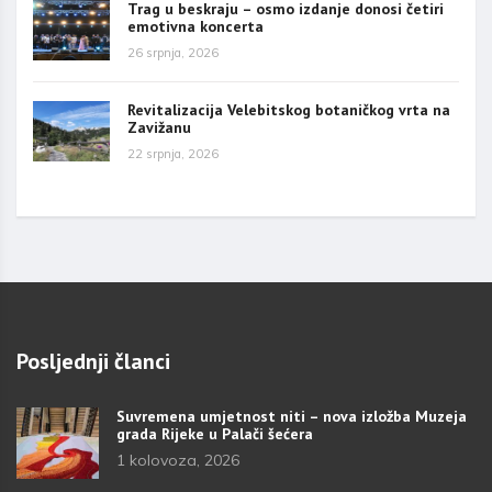
Trag u beskraju – osmo izdanje donosi četiri
emotivna koncerta
26 srpnja, 2026
Revitalizacija Velebitskog botaničkog vrta na
Zavižanu
22 srpnja, 2026
Posljednji članci
Suvremena umjetnost niti – nova izložba Muzeja
grada Rijeke u Palači šećera
1 kolovoza, 2026