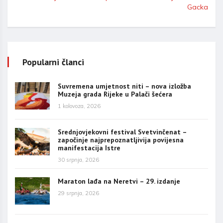
Gacka
Popularni članci
Suvremena umjetnost niti – nova izložba
Muzeja grada Rijeke u Palači šećera
1 kolovoza, 2026
Srednjovjekovni festival Svetvinčenat –
započinje najprepoznatljivija povijesna
manifestacija Istre
30 srpnja, 2026
Maraton lađa na Neretvi – 29. izdanje
29 srpnja, 2026