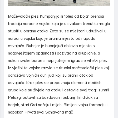
Mačevalački ples Kumpanjija ili “ples od boja“ prenosi
tradiciju narodne vojske koja je u svakom trenutku mogla
stupiti u obranu otoka. Zato su se mještani udruživali u
narodnu vojsku koja je branila mjesto od napada
osvajača. Bubnjar je bubnjajući obilazio mjesto s
nagovještajem opasnosti i pozivao na okupljanje, a
nakon svake borbe s neprijateljem igrao se viteški ples.
Iz vježbi te vojske razvio se ritualni mačevalački ples koji
odražava vojnički duh ljudi koji su branili otok od
osvajača. Kroz ples se prepoznaju elementi etničkih
grupa koje su živjele na otoku i ostavile svoj trag: izumrli
Pelazgi ostavili su buzdovan i bubanj, Iliri držak za
barjak, stari Grci nošnju i mijeh, Rimljani vojnu formaciju i
napokon Hrvati svoj Schiavona mač.