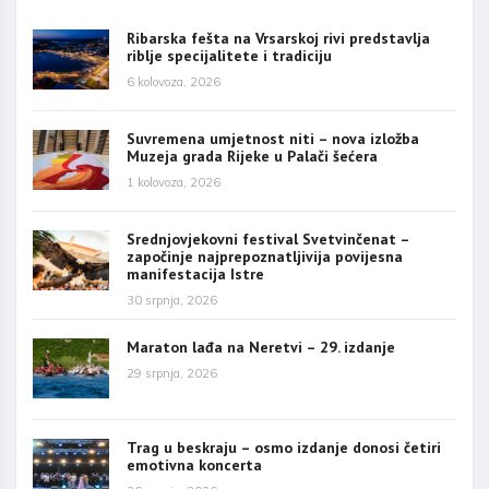
Ribarska fešta na Vrsarskoj rivi predstavlja
riblje specijalitete i tradiciju
6 kolovoza, 2026
Suvremena umjetnost niti – nova izložba
Muzeja grada Rijeke u Palači šećera
1 kolovoza, 2026
Srednjovjekovni festival Svetvinčenat –
započinje najprepoznatljivija povijesna
manifestacija Istre
30 srpnja, 2026
Maraton lađa na Neretvi – 29. izdanje
29 srpnja, 2026
Trag u beskraju – osmo izdanje donosi četiri
emotivna koncerta