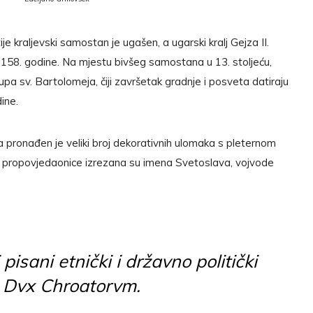
 kraljevski samostan je ugašen, a ugarski kralj Gejza II.
 1158. godine. Na mjestu bivšeg samostana u 13. stoljeću,
pa sv. Bartolomeja, čiji završetak gradnje i posveta datiraju
ine.
a pronađen je veliki broj dekorativnih ulomaka s pleternom
ropovjedaonice izrezana su imena Svetoslava, vojvode
 pisani etnički i državno politički
 Dvx Chroatorvm.