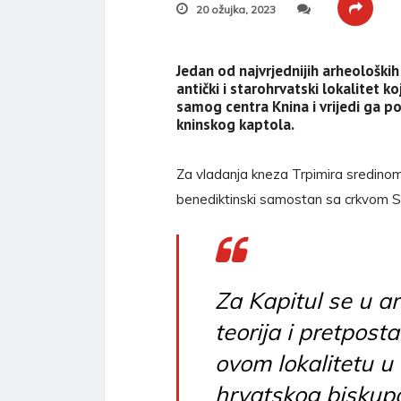
20 ožujka, 2023
Jedan od najvrjednijih arheoloških
antički i starohrvatski lokalitet ko
samog centra Knina i vrijedi ga po
kninskog kaptola.
Za vladanja kneza Trpimira sredinom 
benediktinski samostan sa crkvom 
Za Kapitul se u a
teorija i pretpost
ovom lokalitetu u 
hrvatskog biskupa,