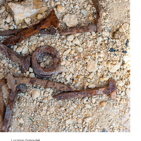
Lucijano Grmovšek