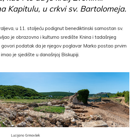
 Kapitulu, u crkvi sv. Bartolomeja.
raljeva, u 11. stoljeću podignut benediktinski samostan sv.
jao je obrazovno i kulturno središte Knina i tadašnjeg
a govori podatak da je njegov poglavar Marko postao prvim
mao je sjedište u današnjoj Biskupiji.
Lucijano Grmovšek