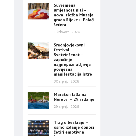
Suvremena
umjetnost niti –
nova izložba Muzeja
grada Rijeke u Palači
šećera
1 kolovoza, 2026
Srednjovjekovni
festival
Svetvinčenat –
započinje
najprepoznatljivija
povijesna
manifestacija Istre
30 srpnja, 2026
Maraton lađa na
Neretvi – 29. izdanje
29 srpnja, 2026
Trag u beskraju –
osmo izdanje donosi
četiri emotivna