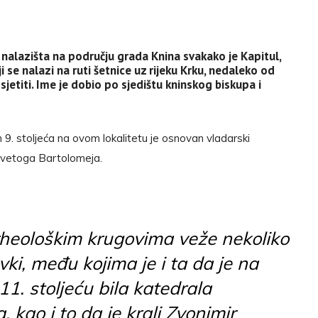
 nalazišta na području grada Knina svakako je Kapitul,
ji se nalazi na ruti šetnice uz rijeku Krku, nedaleko od
sjetiti. Ime je dobio po sjedištu kninskog biskupa i
9. stoljeća na ovom lokalitetu je osnovan vladarski
Svetoga Bartolomeja.
rheološkim krugovima veže nekoliko
avki, među kojima je i ta da je na
11. stoljeću bila katedrala
 kao i to da je kralj Zvonimir