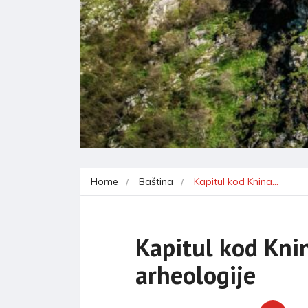
Home
Baština
Kapitul kod Knina…
Kapitul kod Kni
arheologije