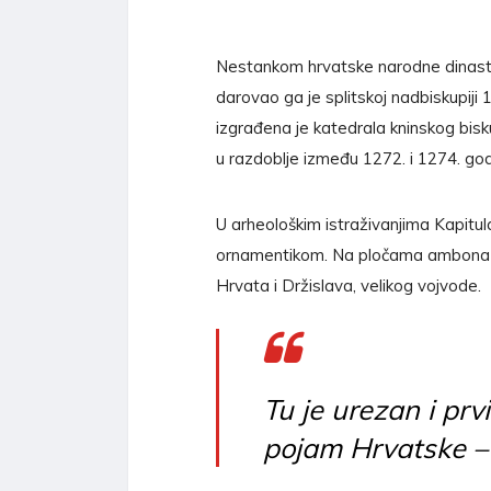
Nestankom hrvatske narodne dinastije
darovao ga je splitskoj nadbiskupiji
izgrađena je katedrala kninskog bisku
u razdoblje između 1272. i 1274. god
U arheološkim istraživanjima Kapitul
ornamentikom. Na pločama ambona p
Hrvata i Držislava, velikog vojvode.
Tu je urezan i prvi
pojam Hrvatske –