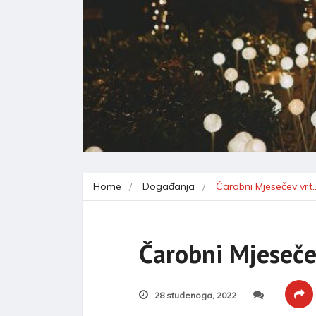
Home
Događanja
Čarobni Mjesečev vrt
Čarobni Mjeseče
28 studenoga, 2022