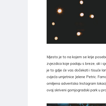
Mjesto je to na kojem se krije poseb
zvjezdica koje padaju s breze, ali i sj
je to gdje će vas dočekati i tisuće 
cvijeća umjetnice Jelene Petric. Fam
omiljena adventska Instagram lokacija
ovaj skriveni gornjogradski park u pr