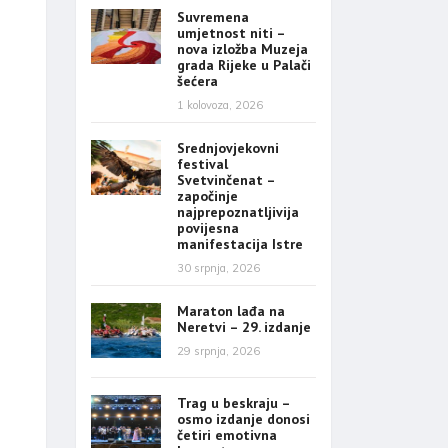
Suvremena
umjetnost niti –
nova izložba Muzeja
grada Rijeke u Palači
šećera
1 kolovoza, 2026
Srednjovjekovni
festival
Svetvinčenat –
započinje
najprepoznatljivija
povijesna
manifestacija Istre
30 srpnja, 2026
Maraton lađa na
Neretvi – 29. izdanje
29 srpnja, 2026
Trag u beskraju –
osmo izdanje donosi
četiri emotivna