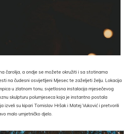
na čarolija, a ondje se možete okružiti i sa stotinama
esti na čudesni osvijetljeni Mjesec te zaželjeti želju. Lokacija
lampica u zlatnom tonu, svjetlosna instalacija mjesečevog
oznu skulpturu polumjeseca koja je instantno postala
 izveli su kipari Tomislav Hršak i Matej Vuković i pretvorili
avo malo umjetničko djelo.