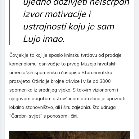
ujedno doživjeti neiscrpan
izvor motivacije i
ustrajnosti koju je sam
Lujo imao.
Čovjek je to koji je spasio kninsku tvrđavu od prodaje
kamenolomu, osnivač je to prvog Muzeja hrvatskih
arheoloških spomenika i časopisa Starohrvatska
prosvjeta. Otkrio je brojne crkvice i više od 3000
spomenika iz srednjeg vijeka. S takvim vizionarom i
njegovom bogatom ostavštinom potrebno je upoznati
lokalno stanovništvo, ali i širu zajednicu što udruga
“Čarobni svijet” s ponosom i čini.