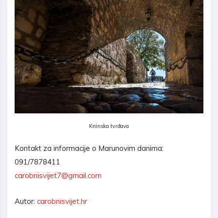
Kninska tvrđava
Kontakt za informacije o Marunovim danima:
091/7878411
carobnisvijet7@gmail.com
Autor:
carobnisvijet.hr