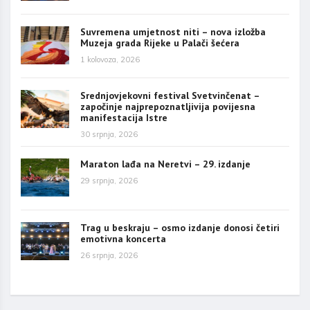
Suvremena umjetnost niti – nova izložba
Muzeja grada Rijeke u Palači šećera
1 kolovoza, 2026
Srednjovjekovni festival Svetvinčenat –
započinje najprepoznatljivija povijesna
manifestacija Istre
30 srpnja, 2026
Maraton lađa na Neretvi – 29. izdanje
29 srpnja, 2026
Trag u beskraju – osmo izdanje donosi četiri
emotivna koncerta
26 srpnja, 2026