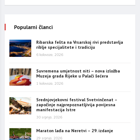
Popularni članci
Ribarska fešta na Vrsarskoj rivi predstavlja
riblje specijalitete i tradiciju
6 kolovoza, 2026
Suvremena umjetnost niti – nova izložba
Muzeja grada Rijeke u Palači šećera
1 kolovoza, 2026
Srednjovjekovni festival Svetvinčenat –
započinje najprepoznatljivija povijesna
manifestacija Istre
30 srpnja, 2026
Maraton lađa na Neretvi – 29. izdanje
29 srpnja, 2026