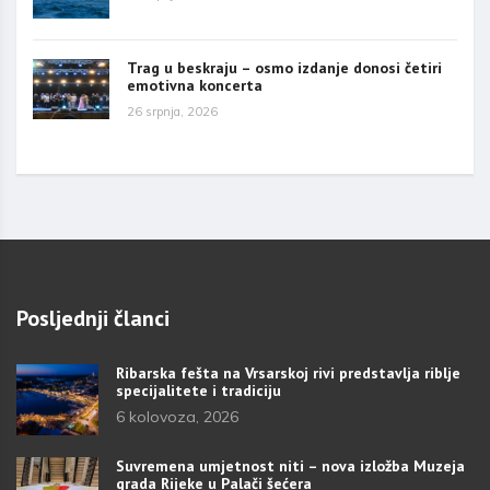
Trag u beskraju – osmo izdanje donosi četiri
emotivna koncerta
26 srpnja, 2026
Posljednji članci
Ribarska fešta na Vrsarskoj rivi predstavlja riblje
specijalitete i tradiciju
6 kolovoza, 2026
Suvremena umjetnost niti – nova izložba Muzeja
grada Rijeke u Palači šećera