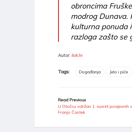
obroncima Fruške
modrog Dunava. Kv
kulturna ponuda i
razloga zašto se g
Autor:
ilok.hr
Tags:
Događanja
Jelo i piće
Read Previous
U Otočcu održan 1. susret povijesnih v
Franjo Častek