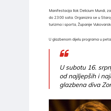
Manifestacija Ilok Delicium Mundi, z
do 23:00 sata. Organizira se u Staro
turizma i sporta, Županije Vukovarsko
U glazbenom dijelu programa u petak 
U subotu 16. srpn
od najljepših i naj
glazbena diva Zo