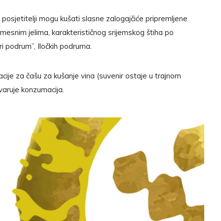
, posjetitelji mogu kušati slasne zalogajčiće pripremljene
mesnim jelima, karakterističnog srijemskog štiha po
ari podrum”, Iločkih podruma.
acije za čašu za kušanje vina (suvenir ostaje u trajnom
tvaruje konzumacija.