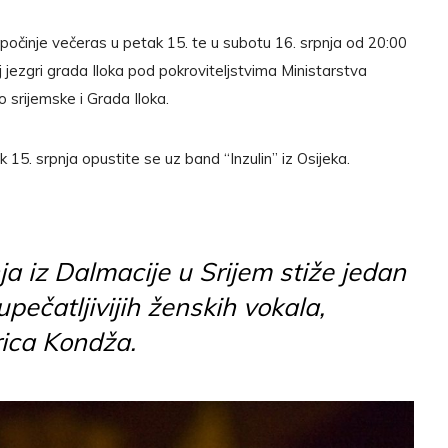
apočinje večeras u petak 15. te u subotu 16. srpnja od 20:00
j jezgri grada Iloka pod pokroviteljstvima Ministarstva
 srijemske i Grada Iloka.
15. srpnja opustite se uz band “Inzulin” iz Osijeka.
ja iz Dalmacije u Srijem stiže jedan
upečatljivijih ženskih vokala,
rica Kondža.