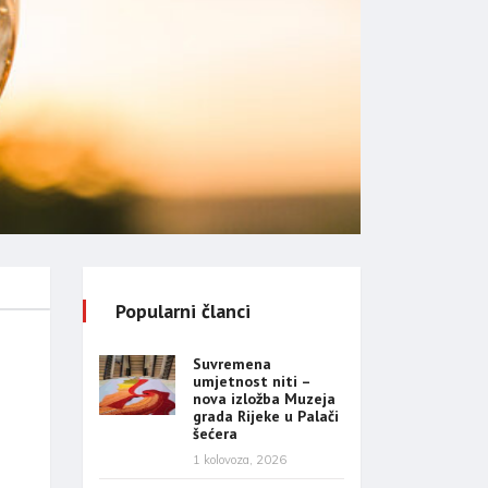
Popularni članci
Suvremena
umjetnost niti –
nova izložba Muzeja
grada Rijeke u Palači
šećera
1 kolovoza, 2026