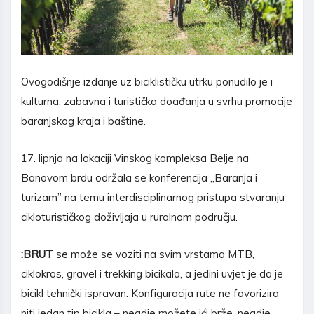
Ovogodišnje izdanje uz biciklističku utrku ponudilo je i
kulturna, zabavna i turistička doađanja u svrhu promocije
baranjskog kraja i baštine.
17. lipnja na lokaciji Vinskog kompleksa Belje na
Banovom brdu održala se konferencija ,,Baranja i
turizam” na temu interdisciplinarnog pristupa stvaranju
cikloturističkog doživljaja u ruralnom području.
:BRUT
se može se voziti na svim vrstama MTB,
ciklokros, gravel i trekking bicikala, a jedini uvjet je da je
bicikl tehnički ispravan. Konfiguracija rute ne favorizira
niti jedan tip bicikla – negdje možete ići brže, negdje