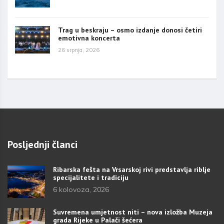
Trag u beskraju – osmo izdanje donosi četiri
emotivna koncerta
26 srpnja, 2026
Posljednji članci
Ribarska fešta na Vrsarskoj rivi predstavlja riblje
specijalitete i tradiciju
6 kolovoza, 2026
Suvremena umjetnost niti – nova izložba Muzeja
grada Rijeke u Palači šećera