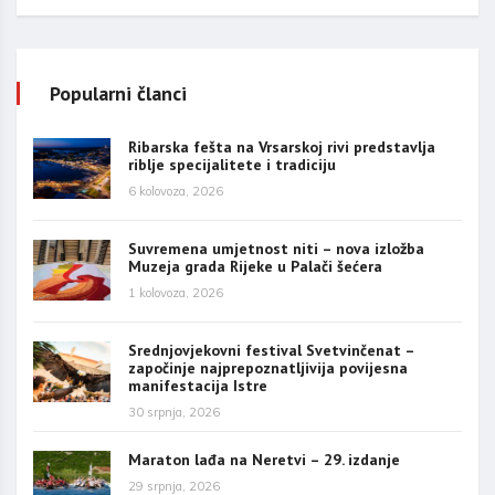
Popularni članci
Ribarska fešta na Vrsarskoj rivi predstavlja
riblje specijalitete i tradiciju
6 kolovoza, 2026
Suvremena umjetnost niti – nova izložba
Muzeja grada Rijeke u Palači šećera
1 kolovoza, 2026
Srednjovjekovni festival Svetvinčenat –
započinje najprepoznatljivija povijesna
manifestacija Istre
30 srpnja, 2026
Maraton lađa na Neretvi – 29. izdanje
29 srpnja, 2026