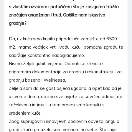
s vlastitim izvorom i poto
č
i
ć
em
š
to je zasigurno tra
ž
ilo
zna
č
ajan anga
ž
man i trud. Opi
š
ite nam iskustvo
gradnje?
Da, uz kuću smo kupili i pripadajuće zemljište od 6500
m2. Imamo voćnjak, vrt, livadu, kuću i pomoćnu zgradu te
sadržaje konstantno nadograđujemo.
Nismo željeli gubiti vrijeme. Odmah se krenulo s
pripremom dokumentacije za gradnju i rekonstrukciju, za
gradnju bazena i Wellnessa.
Željela sam da se gost osjeća ugodno, a opet kao da je
u svome domu, da ima sve uvjete za savršen odmor, mir
i očekivanu intimu. I u tom pravcu smo krenuli i s
uređenjem kuće.
Zbog suprugovih i sinovljevih poslovnih obveza, brigu o
gradnji kuće preuzela sam većinom na sebe. Što i nije