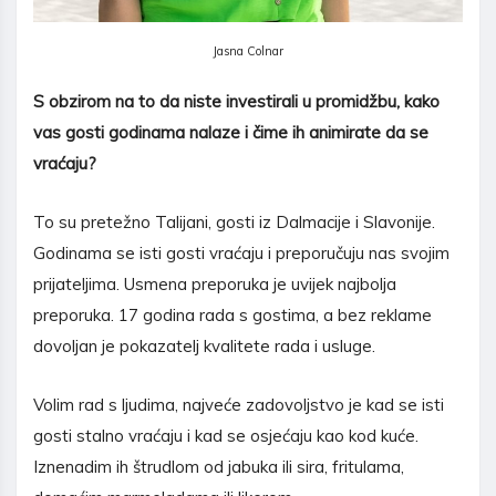
Jasna Colnar
S obzirom na to da niste investirali u promid
ž
bu, kako
vas gosti godinama nalaze i
č
ime ih animirate da se
vra
ć
aju?
To su pretežno Talijani, gosti iz Dalmacije i Slavonije.
Godinama se isti gosti vraćaju i preporučuju nas svojim
prijateljima. Usmena preporuka je uvijek najbolja
preporuka. 17 godina rada s gostima, a bez reklame
dovoljan je pokazatelj kvalitete rada i usluge.
Volim rad s ljudima, najveće zadovoljstvo je kad se isti
gosti stalno vraćaju i kad se osjećaju kao kod kuće.
Iznenadim ih štrudlom od jabuka ili sira, fritulama,