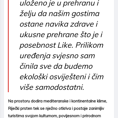
uloženo je u prehranu i
želju da našim gostima
ostane navika zdrave i
ukusne prehrane što je i
posebnost Like.
Prilikom
uređenja svjesno sam
činila sve da budemo
ekološki osviješteni i čim
više samodostatni.
Na prostoru dodira mediteranske i kontinentalne klime,
Rije
č
ki prsten tek se nje
ž
no otkriva i postaje zanimljiv
turistima svojom kulturnom, povijesnom i prirodnom