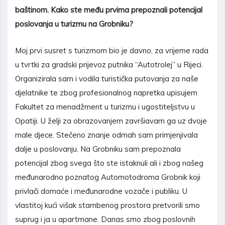
ba
š
tinom. Kako ste me
đ
u prvima prepoznali potencijal
poslovanja u turizmu na Grobniku?
Moj prvi susret s turizmom bio je davno, za vrijeme rada
u tvrtki za gradski prijevoz putnika “Autotrolej” u Rijeci.
Organizirala sam i vodila turistička putovanja za naše
djelatnike te zbog profesionalnog napretka upisujem
Fakultet za menadžment u turizmu i ugostiteljstvu u
Opatiji. U želji za obrazovanjem završiavam ga uz dvoje
male djece. Stečeno znanje odmah sam primjenjivala
dalje u poslovanju. Na Grobniku sam prepoznala
potencijal zbog svega što ste istaknuli ali i zbog našeg
međunarodno poznatog Automotodroma Grobnik koji
privlači domaće i međunarodne vozače i publiku. U
vlastitoj kući višak stambenog prostora pretvorili smo
suprug i ja u apartmane. Danas smo zbog poslovnih