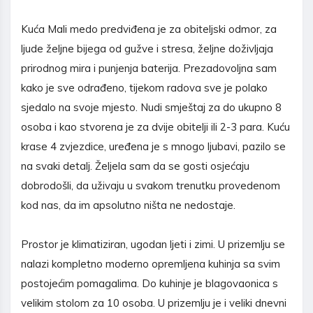
Kuća Mali medo predviđena je za obiteljski odmor, za
ljude željne bijega od gužve i stresa, željne doživljaja
prirodnog mira i punjenja baterija. Prezadovoljna sam
kako je sve odrađeno, tijekom radova sve je polako
sjedalo na svoje mjesto. Nudi smještaj za do ukupno 8
osoba i kao stvorena je za dvije obitelji ili 2-3 para. Kuću
krase 4 zvjezdice, uređena je s mnogo ljubavi, pazilo se
na svaki detalj. Željela sam da se gosti osjećaju
dobrodošli, da uživaju u svakom trenutku provedenom
kod nas, da im apsolutno ništa ne nedostaje.
Prostor je klimatiziran, ugodan ljeti i zimi. U prizemlju se
nalazi kompletno moderno opremljena kuhinja sa svim
postojećim pomagalima. Do kuhinje je blagovaonica s
velikim stolom za 10 osoba. U prizemlju je i veliki dnevni