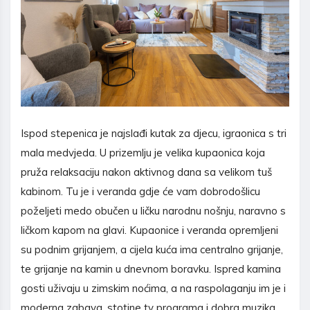
Ispod stepenica je najslađi kutak za djecu, igraonica s tri
mala medvjeda. U prizemlju je velika kupaonica koja
pruža relaksaciju nakon aktivnog dana sa velikom tuš
kabinom. Tu je i veranda gdje će vam dobrodošlicu
poželjeti medo obučen u ličku narodnu nošnju, naravno s
ličkom kapom na glavi. Kupaonice i veranda opremljeni
su podnim grijanjem, a cijela kuća ima centralno grijanje,
te grijanje na kamin u dnevnom boravku. Ispred kamina
gosti uživaju u zimskim noćima, a na raspolaganju im je i
moderna zabava, stotine tv programa i dobra muzika.