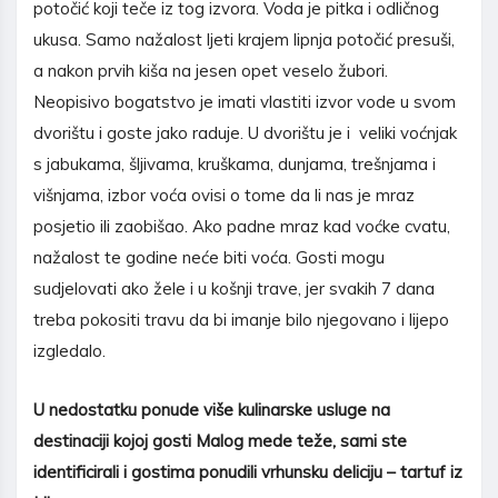
potočić koji teče iz tog izvora. Voda je pitka i odličnog
ukusa. Samo nažalost ljeti krajem lipnja potočić presuši,
a nakon prvih kiša na jesen opet veselo žubori.
Neopisivo bogatstvo je imati vlastiti izvor vode u svom
dvorištu i goste jako raduje. U dvorištu je i veliki voćnjak
s jabukama, šljivama, kruškama, dunjama, trešnjama i
višnjama, izbor voća ovisi o tome da li nas je mraz
posjetio ili zaobišao. Ako padne mraz kad voćke cvatu,
nažalost te godine neće biti voća. Gosti mogu
sudjelovati ako žele i u košnji trave, jer svakih 7 dana
treba pokositi travu da bi imanje bilo njegovano i lijepo
izgledalo.
U nedostatku ponude vi
š
e kulinarske usluge na
destinaciji kojoj gosti Malog mede te
ž
e, sami ste
identificirali i gostima ponudili vrhunsku deliciju – tartuf iz