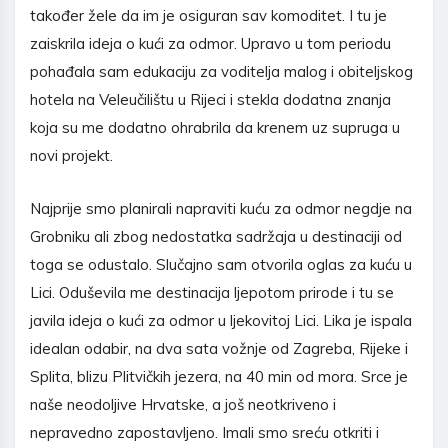
također žele da im je osiguran sav komoditet. I tu je
zaiskrila ideja o kući za odmor. Upravo u tom periodu
pohađala sam edukaciju za voditelja malog i obiteljskog
hotela na Veleučilištu u Rijeci i stekla dodatna znanja
koja su me dodatno ohrabrila da krenem uz supruga u
novi projekt.
Najprije smo planirali napraviti kuću za odmor negdje na
Grobniku ali zbog nedostatka sadržaja u destinaciji od
toga se odustalo. Slučajno sam otvorila oglas za kuću u
Lici. Oduševila me destinacija ljepotom prirode i tu se
javila ideja o kući za odmor u ljekovitoj Lici. Lika je ispala
idealan odabir, na dva sata vožnje od Zagreba, Rijeke i
Splita, blizu Plitvičkih jezera, na 40 min od mora. Srce je
naše neodoljive Hrvatske, a još neotkriveno i
nepravedno zapostavljeno. Imali smo sreću otkriti i