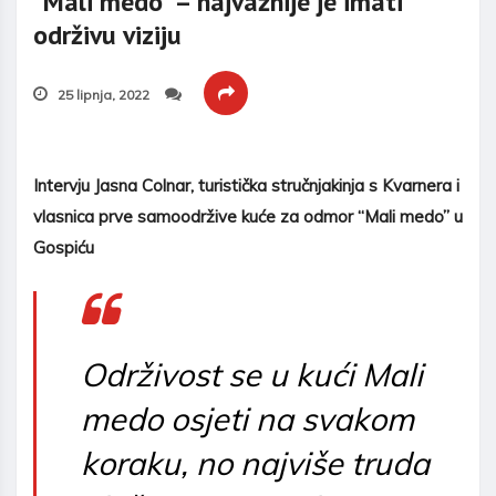
“Mali medo” – najvažnije je imati
održivu viziju
25 lipnja, 2022
Intervju Jasna Colnar, turistička stručnjakinja s Kvarnera i
vlasnica prve samoodržive kuće za odmor “Mali medo” u
Gospiću
Održivost se u kući Mali
medo osjeti na svakom
koraku, no najviše truda