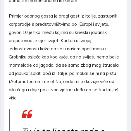
domaćim marmeladama ili likerom.
Primjer odanog gosta je dragi gost iz Italije, zastupnik
korporacije s predstavništvima po Europi i svijetu,
govori 10 jezika, među kojima su kineski i japanski,
proputovao je cijeli svijet. Kad on u svojoj
jednostavnosti kaže da se u našem apartmanu u
Grobniku osjeća kao kod kuće, da na svijetu nema bolje
marmelade od jagoda, da se samo zbog mog štrudela
od jabuka isplati doći iz Italije, pa makar se ni na pistu
(Automotodrom) ne otišlo, onda mi to kazuje više od
bilo čega i daje poziitvan vjetar u leđa da se trudim još
više.