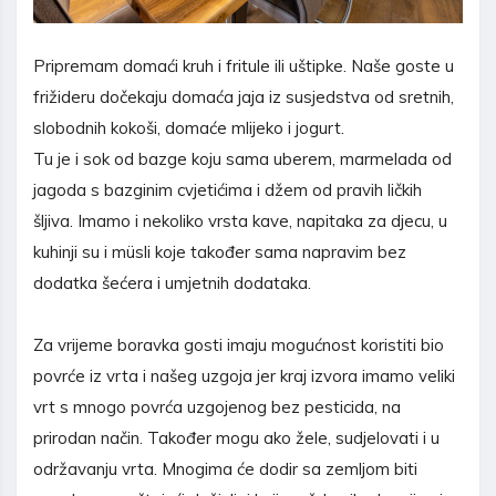
Pripremam domaći kruh i fritule ili uštipke. Naše goste u
frižideru dočekaju domaća jaja iz susjedstva od sretnih,
slobodnih kokoši, domaće mlijeko i jogurt.
Tu je i sok od bazge koju sama uberem, marmelada od
jagoda s bazginim cvjetićima i džem od pravih ličkih
šljiva. Imamo i nekoliko vrsta kave, napitaka za djecu, u
kuhinji su i müsli koje također sama napravim bez
dodatka šećera i umjetnih dodataka.
Za vrijeme boravka gosti imaju mogućnost koristiti bio
povrće iz vrta i našeg uzgoja jer kraj izvora imamo veliki
vrt s mnogo povrća uzgojenog bez pesticida, na
prirodan način. Također mogu ako žele, sudjelovati i u
održavanju vrta. Mnogima će dodir sa zemljom biti