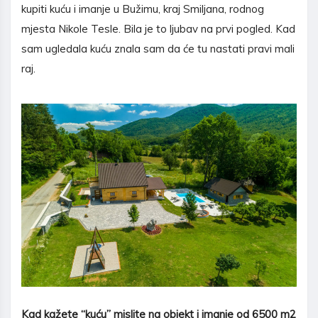
kupiti kuću i imanje u Bužimu, kraj Smiljana, rodnog
mjesta Nikole Tesle. Bila je to ljubav na prvi pogled. Kad
sam ugledala kuću znala sam da će tu nastati pravi mali
raj.
Kad ka
ž
ete “ku
ć
u” mislite na objekt i imanje od 6500 m2