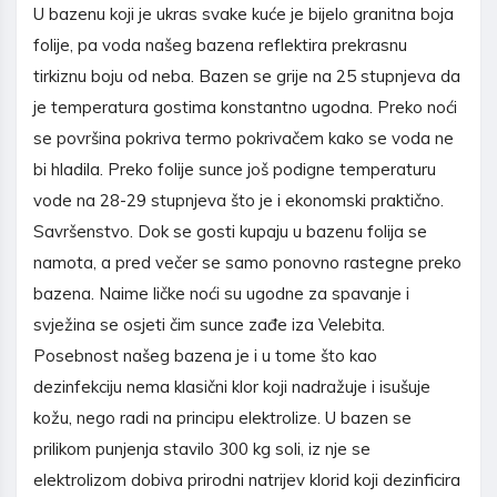
U bazenu koji je ukras svake kuće je bijelo granitna boja
folije, pa voda našeg bazena reflektira prekrasnu
tirkiznu boju od neba. Bazen se grije na 25 stupnjeva da
je temperatura gostima konstantno ugodna. Preko noći
se površina pokriva termo pokrivačem kako se voda ne
bi hladila. Preko folije sunce još podigne temperaturu
vode na 28-29 stupnjeva što je i ekonomski praktično.
Savršenstvo. Dok se gosti kupaju u bazenu folija se
namota, a pred večer se samo ponovno rastegne preko
bazena. Naime ličke noći su ugodne za spavanje i
svježina se osjeti čim sunce zađe iza Velebita.
Posebnost našeg bazena je i u tome što kao
dezinfekciju nema klasični klor koji nadražuje i isušuje
kožu, nego radi na principu elektrolize. U bazen se
prilikom punjenja stavilo 300 kg soli, iz nje se
elektrolizom dobiva prirodni natrijev klorid koji dezinficira