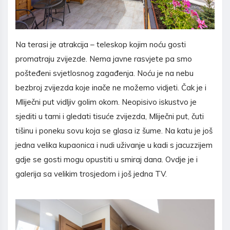
Na terasi je atrakcija – teleskop kojim noću gosti
promatraju zvijezde. Nema javne rasvjete pa smo
pošteđeni svjetlosnog zagađenja. Noću je na nebu
bezbroj zvijezda koje inače ne možemo vidjeti. Čak je i
Mliječni put vidljiv golim okom. Neopisivo iskustvo je
sjediti u tami i gledati tisuće zvijezda, Mliječni put, čuti
tišinu i poneku sovu koja se glasa iz šume. Na katu je još
jedna velika kupaonica i nudi uživanje u kadi s jacuzzijem
gdje se gosti mogu opustiti u smiraj dana. Ovdje je i
galerija sa velikim trosjedom i još jedna TV.