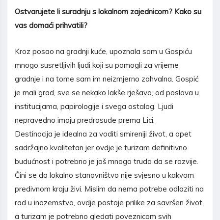
Ostvarujete li suradnju s lokalnom zajednicom? Kako su
vas doma
ć
i prihvatili?
Kroz posao na gradnji kuće, upoznala sam u Gospiću
mnogo susretljivih ljudi koji su pomogli za vrijeme
gradnje i na tome sam im neizmjerno zahvalna. Gospić
je mali grad, sve se nekako lakše rješava, od poslova u
institucijama, papirologije i svega ostalog. Ljudi
nepravedno imaju predrasude prema Lici.
Destinacija je idealna za voditi smireniji život, a opet
sadržajno kvalitetan jer ovdje je turizam definitivno
budućnost i potrebno je još mnogo truda da se razvije.
Čini se da lokalno stanovništvo nije svjesno u kakvom
predivnom kraju živi. Mislim da nema potrebe odlaziti na
rad u inozemstvo, ovdje postoje prilike za savršen život,
a turizam je potrebno gledati poveznicom svih