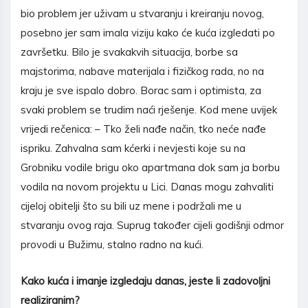
bio problem jer uživam u stvaranju i kreiranju novog,
posebno jer sam imala viziju kako će kuća izgledati po
završetku. Bilo je svakakvih situacija, borbe sa
majstorima, nabave materijala i fizičkog rada, no na
kraju je sve ispalo dobro. Borac sam i optimista, za
svaki problem se trudim naći rješenje. Kod mene uvijek
vrijedi rečenica: – Tko želi nađe način, tko neće nađe
ispriku. Zahvalna sam kćerki i nevjesti koje su na
Grobniku vodile brigu oko apartmana dok sam ja borbu
vodila na novom projektu u Lici. Danas mogu zahvaliti
cijeloj obitelji što su bili uz mene i podržali me u
stvaranju ovog raja. Suprug također cijeli godišnji odmor
provodi u Bužimu, stalno radno na kući.
Kako ku
ć
a i imanje izgledaju danas, jeste li zadovoljni
realiziranim?