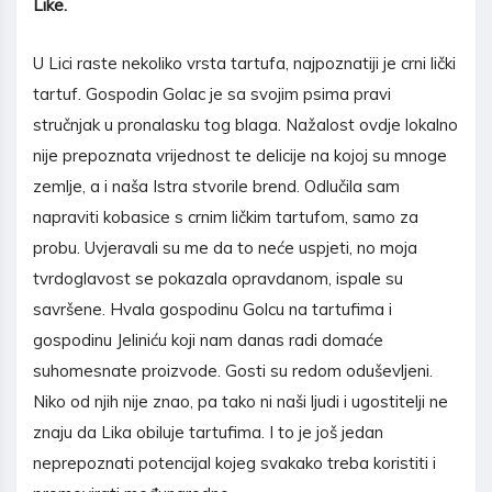
Like.
U Lici raste nekoliko vrsta tartufa, najpoznatiji je crni lički
tartuf. Gospodin Golac je sa svojim psima pravi
stručnjak u pronalasku tog blaga. Nažalost ovdje lokalno
nije prepoznata vrijednost te delicije na kojoj su mnoge
zemlje, a i naša Istra stvorile brend. Odlučila sam
napraviti kobasice s crnim ličkim tartufom, samo za
probu. Uvjeravali su me da to neće uspjeti, no moja
tvrdoglavost se pokazala opravdanom, ispale su
savršene. Hvala gospodinu Golcu na tartufima i
gospodinu Jeliniću koji nam danas radi domaće
suhomesnate proizvode. Gosti su redom oduševljeni.
Niko od njih nije znao, pa tako ni naši ljudi i ugostitelji ne
znaju da Lika obiluje tartufima. I to je još jedan
neprepoznati potencijal kojeg svakako treba koristiti i