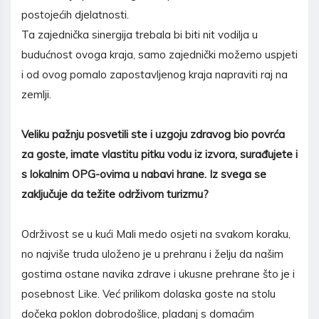
postojećih djelatnosti.
Ta zajednička sinergija trebala bi biti nit vodilja u
budućnost ovoga kraja, samo zajednički možemo uspjeti
i od ovog pomalo zapostavljenog kraja napraviti raj na
zemlji.
Veliku pažnju posvetili ste i uzgoju zdravog bio povrća
za goste, imate vlastitu pitku vodu iz izvora, surađujete i
s lokalnim OPG-ovima u nabavi hrane. Iz svega se
zaključuje da težite održivom turizmu?
Održivost se u kući Mali medo osjeti na svakom koraku,
no najviše truda uloženo je u prehranu i želju da našim
gostima ostane navika zdrave i ukusne prehrane što je i
posebnost Like. Već prilikom dolaska goste na stolu
dočeka poklon dobrodošlice, pladanj s domaćim