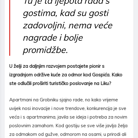
Tu je ta ljepota rada s
gostima, kad su gosti
zadovoljni, nema veće
nagrade i bolje
promidžbe.
U
ž
elji za daljnjim razvojem postajete pionir s
izgradnjom odr
ž
ive ku
ć
e za odmor kod Gospi
ć
a. Kako
ste odlu
č
ili pro
š
iriti turisti
č
ko poslovanje na Liku?
Apartmani na Grobniku sjajno rade, no kako vrijeme
uvijek nosi inovacije i nove trendove, konkurencija je sve
veća i s apartmanima, javila se ideja i potreba za novim
poslovnim zamahom. Kod gostiju se sve više javlja želja
za odmakom od gužve, odmorom na osami, u prirodi ali