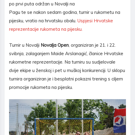
po prvi puta održan u Novalji na
Pagu te se nakon sedam godina, turnir u rukometu na
pijesku, vratio na hrvatsku obalu.
Uspjesi Hrvatske
reprezentacije rukometa na pijesku.
Turnir u Novalji
Novalja Open
, organiziran je 21. i 22.
svibnja, zalaganjem Maide Arslanagić, članice Hrvatske
rukometne reprezentacije. Na turniru su sudjelovale
dvije ekipe u ženskoj i pet u muškoj konkurenciji. U sklopu
turnira organiziran je i besplatni pokazni trening s ciljem
promocije rukometa na pijesku.