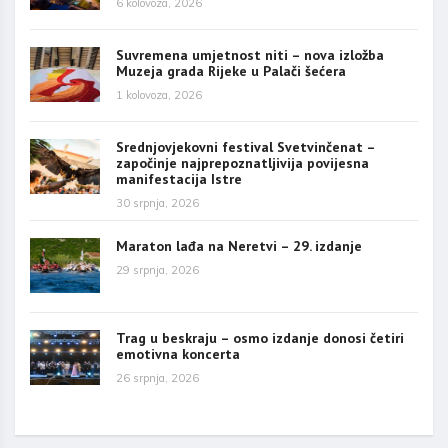
6 kolovoza, 2026
Suvremena umjetnost niti – nova izložba
Muzeja grada Rijeke u Palači šećera
1 kolovoza, 2026
Srednjovjekovni festival Svetvinčenat –
započinje najprepoznatljivija povijesna
manifestacija Istre
30 srpnja, 2026
Maraton lađa na Neretvi – 29. izdanje
29 srpnja, 2026
Trag u beskraju – osmo izdanje donosi četiri
emotivna koncerta
26 srpnja, 2026