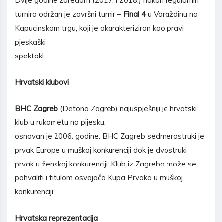
Dvije godine zaredom (2017. i 2018.) nakon regularnih
turnira održan je završni turnir –
Final 4
u Varaždinu na
Kapucinskom trgu, koji je okarakteriziran kao pravi
pjeskaški
spektakl.
Hrvatski klubovi
BHC Zagreb
(Detono Zagreb) najuspješniji je hrvatski
klub u rukometu na pijesku,
osnovan je 2006. godine. BHC Zagreb sedmerostruki je
prvak Europe u muškoj konkurenciji dok je dvostruki
prvak u ženskoj konkurenciji. Klub iz Zagreba može se
pohvaliti i titulom osvajača Kupa Prvaka u muškoj
konkurenciji.
Hrvatska reprezentacija